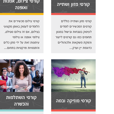
קורסי צילום, אמנות
קורסי מזון ושתייה
ואופנה
קורסי מזון ושתייה כוללים
קורסי צילום מכשירים את
קורסים המכשירים לומדים
הלומדים לעסוק באופן מקצועי
לעיסוק בטבחות ובישול במגוון
בצילום, אם זה צילום סטילס,
תחומים כמו גם קורסים לייצור
צילומי אופנה או צילומי
והפקת משקאות אלכוהוליים
עיתונות זאת על ידי מתן כלים
כדוגמת יין וערק...
והתנסויות פרקטיות בתחום...
קורסי השתלמות
קורסי מוזיקה ובמה
והכשרה