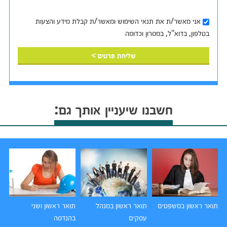
אני מאשר/ת את
תנאי השימוש
ומאשר/ת קבלת מידע והצעות
בטלפון, בדוא"ל, במסרון וכדומה‎‎
שליחת פרטים >
חשבנו שיעניין אותך גם:
תואר ראשון במשפטים
תואר ראשון במנהל
תואר ראשון ושני
תו
עסקים
בהנדסה
הו