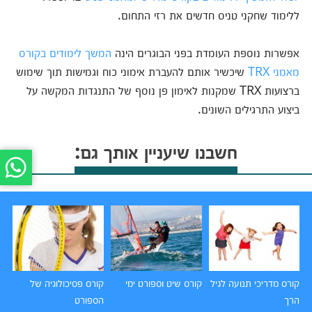
ללימוד שחקני טניס חדשים את רזי התחום.
אפשרות נוספת העומדת בפני הבוגרים הינה
המשך לימודים בקורס
מאמני TRX
שיכשיר אותם להעברת אימוני כוח וגמישות תוך שימוש
ברצועות TRX שמקנות לאימון פן נוסף של התנגדות המקשה על
ביצוע התרגילים השונים.
חשבנו שיעניין אותך גם:
קורס מדריכי תנועה לגיל
קורס שיט וספורט ימי
קורס פסיכולוגיה של
קו
הרך
הספורט
סו