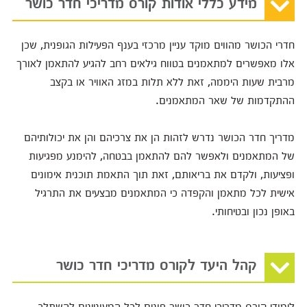
מידע כללי אודות קורס מדריכי חדר כושר
חדרי הכושר מהווים מוקד עניין מרכזי בענף הפעילות הגופנית, שכן
אלו מאפשרים למתאמנים בטווח גילאים רחב להגיע להתאמן לאורך
מרבית שעות היממה, זאת ללא תלות במזג האוויר או בקצב
ההתקדמות של שאר המתאמנים.
מדריך חדר הכושר נדרש לזהות הן את צרכיהם והן את יכולותיהם
של המתאמנים ולאפשר להם להתאמן בבטחה, להימנע מפגיעות
ופציעות, ולקדם את בריאותם, זאת תוך התאמת תוכנית אימונים
אישית לכל מתאמן והקפדה כי המתאמנים מבצעים את התרגיל
באופן נכון ובטיחותי.
קהל היעד לקורס מדריכי חדר כושר
לימודי קורס מדריכי חדר כושר פונים לכל המעוניינים להשתלב