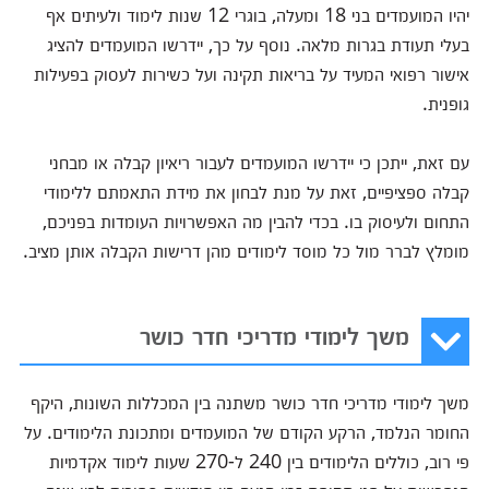
יהיו המועמדים בני 18 ומעלה, בוגרי 12 שנות לימוד ולעיתים אף
בעלי תעודת בגרות מלאה. נוסף על כך, יידרשו המועמדים להציג
אישור רפואי המעיד על בריאות תקינה ועל כשירות לעסוק בפעילות
גופנית.
עם זאת, ייתכן כי יידרשו המועמדים לעבור ריאיון קבלה או מבחני
קבלה ספציפיים, זאת על מנת לבחון את מידת התאמתם ללימודי
התחום ולעיסוק בו. בכדי להבין מה האפשרויות העומדות בפניכם,
מומלץ לברר מול כל מוסד לימודים מהן דרישות הקבלה אותן מציב.
משך לימודי מדריכי חדר כושר
משך לימודי מדריכי חדר כושר משתנה בין המכללות השונות, היקף
החומר הנלמד, הרקע הקודם של המועמדים ומתכונת הלימודים. על
פי רוב, כוללים הלימודים בין 240 ל-270 שעות לימוד אקדמיות