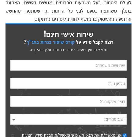
לעולם היסטורי בעל משמעות ספרותית, אנושית ואישית. האמונה
בתנ'ך משותפת כמעט לבני כל הדתות ומי שמתנער מהחשש
והרתיעה מהעיסוק בו נחשף לחווית לימודים מרתקת.
שירות אישי חינם!
רוצה לקבל מידע על
קורס שיפור בגרות בתנ"ך
?
מלא/י פרטיך ויועצת לימודים תחזור אליך בהקדם.
שם ושם משפחה:
טלפון נייד:
דואר אלקטרוני:
יישוב מגורים:
אני מאשר/ת את
תנאי השימוש
ומאשר/ת קבלת מידע והצעות