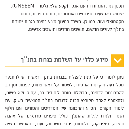
תכנון זמן, התמודדות עם אנסין (קטע שלא נלמד -
UNSEEN
),
שימוש באמצעים ספרותיים ואומנותיים, ניתוח ספרות, ניתוח
טקסטואלי ועוד. כמו כן, משרד החינוך מציע בחינת בגרות ייחודית
בתנ'ך לעולים חדשים, תושבים חוזרים ותושבים ארעיים.
מידע כללי על השלמת בגרות בתנ"ך
ניתן לומר, כי על מנת להצליח בבגרות בתנך, ראשית יש להתנער
מכל דעה מוקדמת או פחד, לשמור על ראש פתוח, לפנות זמן רב
להתכוננות לבחינה, הכוללת חומר לימודים רב, עמוס ולא פשוט,
ולהצטרף לאחד מקורסי הכנה לבגרות בתנ'ך המוצעים בשוק. עם
לימודי הקורס, הסיוע וההכוונה של המדריכים והמורים ועם חלוף
הזמן תלמדו לגלות שהתנ'ך כולל סיפרים מרתקים של אהבה
ובגידה, פוליטיקה, מלחמות, יחסי משפחה, ועוד, ומאפשר הצצה