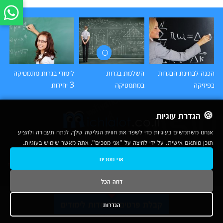
הכנה לבחינת הבגרות
השלמת בגרות
לימודי בגרות מתמטיקה
בפיזיקה
במתמטיקה
3 יחידות
יח
🍪 הגדרת עוגיות
אנחנו משתמשים בעוגיות כדי לשפר את חווית הגלישה שלך, לנתח תעבורה ולהציע
תוכן מותאם אישית. על ידי לחיצה על "אני מסכים", אתה מאשר שימוש בעוגיות.
2007-2026
אני מסכים
© כל הזכויות שמורות לחברת נרד אונליין בע"מ |
מכללות
|
אודות
|
תנאי שימוש
|
יצירת קשר לפרסום
|
מפת אתר
|
ניתוחים
דחה הכל
נשמח לעמוד לשירותך בטלפון
קבלת פרטים ממוסדות לימודים
הגדרות
1-800-780-760
ובדואר האלקטרוני
info@michlalot.co.il