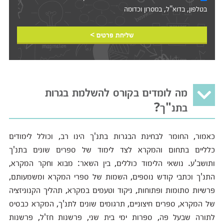
בטלפון, בדוא"ל, במסרון וכדומה‎‎
שליחת פרטים >
מה לומדים בקורס להשלמת בגרות
בתנ"ך?
כאמור, החומר לבחינת הבגרות בתנ'ך הינו רב, וכולל לימודים
כלליים בתחום והמקרא לצד לימוד של ספרים שונים בתנ'ך
ותושב'ע. נושאי הלימוד כוללים, בין השאר: מבוא וחקר המקרא,
התנ'ך וכתבי קודש נוספים, השמות של ספרי המקרא ומשמעותם,
פרשיות סתומות ופתוחות, ניקוד וטעמים במקרא, תהליך הקנוניזציה
של המקרא, ספרים חיצוניים, תרגומים שונים לתנ'ך, המקרא כבסיס
לתורה שבעל פה, ספרות ימי בית שני, פרשנות חז'ל, פרשנות