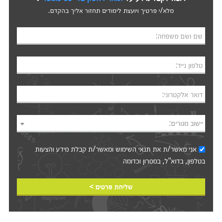
מלא/י פרטיך ויועצת לימודים תחזור אליך בהקדם.
שם ושם משפחה:
טלפון נייד:
דואר אלקטרוני:
יישוב מגורים:
אני מאשר/ת את
תנאי השימוש
ומאשר/ת קבלת מידע והצעות
בטלפון, בדוא"ל, במסרון וכדומה‎‎
שליחת פרטים >