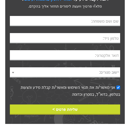
מלא/י פרטיך ויועצת לימודים תחזור אליך בהקדם.
שם ושם משפחה:
טלפון נייד:
דואר אלקטרוני:
יישוב מגורים:
אני מאשר/ת את
תנאי השימוש
ומאשר/ת קבלת מידע והצעות
בטלפון, בדוא"ל, במסרון וכדומה‎‎
שליחת פרטים >