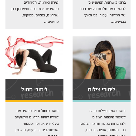
ברוכי כישרונות המעוניינים
יצירה ואומנות. הלימודים
להגשים את חלומם בעיצוב פניה
מכשירים אנשי במה ותיאטרון כגון
של המדינה ועיטורי פני הארץ
שחקנים, במאים, מפיקים,
בבניינים...
מחזאים...
לימודי צילום
לימודי מחול
תואר ראשון בצילום מיועד
תואר במחול תואר מכשיר את
לשיפור מיומנות הצילום
לומדיו להיות רקדנים מקצועיים
ולהתמחות במגוון תחומי הצילום
בעלי ידע אקדמי ואומנותי
כגון דוגמנות, אופנה, פרסום,
שמשתלבים בהופעות, תיאטרון
טבע, צילום עיתונות...
והפקות...