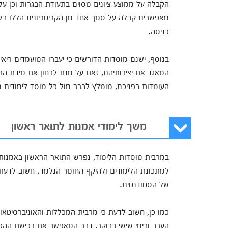
הקבלה על ממוצע ציונים מסוים בתעודת הבגרות וכן על
מאפשרים קבלה על סמך אחד מן הקריטריונים הללו בלב
כניסה.
בנוסף, ישנם מוסדות הדורשים כי יעברו המועמדים ריאיו
המאגד את יצירותיהם, זאת על מנת לבחון את מידת התא
העומדות בפניכם, מומלץ לברר מול כל מוסד לימודים מ
משך לימודי אמנות לתואר ראשון
במרבית מוסדות הלימוד, נפרש התואר הראשון באמנות
למתכונת הלימודים ולהיקף החומר הנלמד. חשוב לדעת 
של הסטודנטים.
כמו כן, חשוב לדעת כי מרבית המכללות והאוניברסיט
הערב ובימי שישי בבוקר, דבר המאפשר את רכישת ההכ