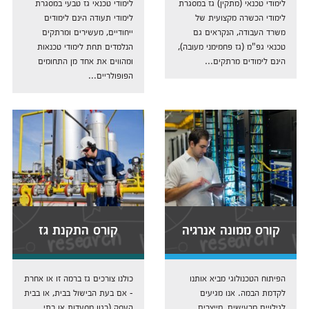
לימודי טכנאי (מתקין) גז במסגרת
לימודי טכנאי גז טבעי במסגרת
לימודי הכשרה מקצועית של
לימודי תעודה הינם לימודים
משרד העבודה, הנקראים גם
ייחודיים, מעשירים ומרתקים
טכנאי גפ"מ (גז פחמימני מעובה),
הנלמדים תחת לימודי טכנאות
הינם לימודים מרתקים...
ומהווים את אחד מן התחומים
הפופולריים...
קורס ממונה אנרגיה
קורס התקנת גז
הפיתוח הטכנולוגי מביא אותנו
כולנו צורכים גז ברמה זו או אחרת
לקדמת הבמה. אנו מגיעים
- אם בעת הבישול בבית, או בבית
לגילויים מרעישים, מייצרים
העסק (כגון מסעדות או בתי