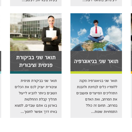
תואר שני בביקורת
תואר שני בגיאוגרפיה
פנימית וציבורית
תואר שני בגיאוגרפיה מקנה
תואר שני בביקורת פנימית
ללומדיו כלים לבחינת ולהבנת
וציבורית יעניק לכם את הכלים
התהליכים המייצרים ומעצבים
הטובים ביותר להביא לייעול
את המרחב, ואת האדם
תהליך קבלת ההחלטות
במרחב. תחום זה כולל
בארגון בו אתם עובדים, למצוא
התמחויות שונות...
באיזו דרך אפשר לחסוך...