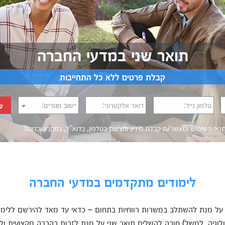
תואר שני במדעי החברה
קבלת פרטים ללא כל התחייבות
טלפון נייד:
דואר אלקטרוני:
יישוב מגורים:
ש
נאי השימוש
ומאשר/ת קבלת מידע והצעות בטלפון, בדוא"ל, במסרון וכדומה‎‎
לימודים מתקדמים במדעי החברה
 על מנת להשתלב במשרות רווחיות בתחום – כדאי עד מאד להירשם ללימוד
נולוגיה, למשל) חובה להשלים תואר שני על מנת לזכות בהכרה מקצועית ול