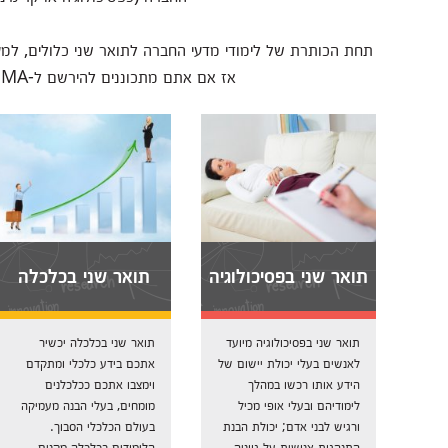
תחת הכותרת של לימודי מדעי החברה לתואר שני כלולים, למעש
אז אם אתם מתכוננים להירשם ל-MA במדעי החברה – הגעתם למקום הנכון: להלן תמצאו פירוט על מסלולי הלימוד השונים לתואר שני במדעי החברה.
תואר שני בפסיכולוגיה
תואר שני בכלכלה
תואר שני בפסיכולוגיה מיועד
תואר שני בכלכלה יכשיר
לאנשים בעלי יכולת יישום של
אתכם בידע כלכלי ומתקדם
הידע אותו רכשו במהלך
וימצבו אתכם ככלכלנים
לימודיהם ובעלי אופי מכיל
מומחים, בעלי הבנה מעמיקה
ורגיש לבני אדם; יכולת הבנת
בעולם הכלכלי הסבוך.
התנהגות אנושית על גווניה...
הלימודים בכלכלה מקנים...