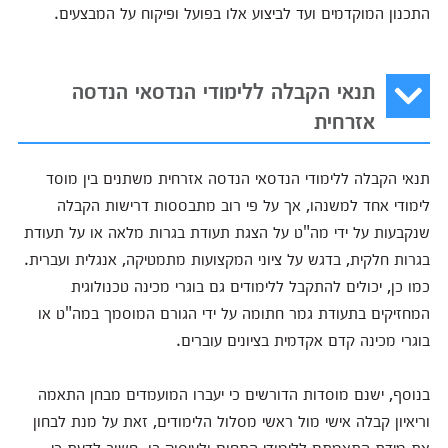
התכנון המוקדמים ועד לביצוע אלו בפועל ופיקוח על המבצעים.
תנאי הקבלה ללימודי הנדסאי הנדסה
אזרחית
תנאי הקבלה ללימודי הנדסאי הנדסה אזרחית משתנים בין מוסד
לימודי אחד למשנהו, אך על פי רוב מתבססות דרישות הקבלה
שנקבעות על ידי מה"ט על הצגת תעודת בגרות מלאה או על תעודת
בגרות חלקית, בדגש על ציוני המקצועות מתמטיקה, אנגלית ועברית.
כמו כן, יכולים להתקבל ללימודים גם בוגרי מכינה טכנולוגית
המחזיקים בתעודת גמר חתומה על ידי הגורם המוסמך במה"ט או
בוגרי מכינה קדם אקדמית בציונים עוברים.
בנוסף, ישנם מוסדות הדורשים כי יעברו המועמדים מבחן התאמה
וריאיון קבלה אישי מול ראשי מסלול הלימודים, זאת על מנת לבחון
את מידת התאמתם ללימודי התחום ולעיסוק בו. חשוב לדעת כי