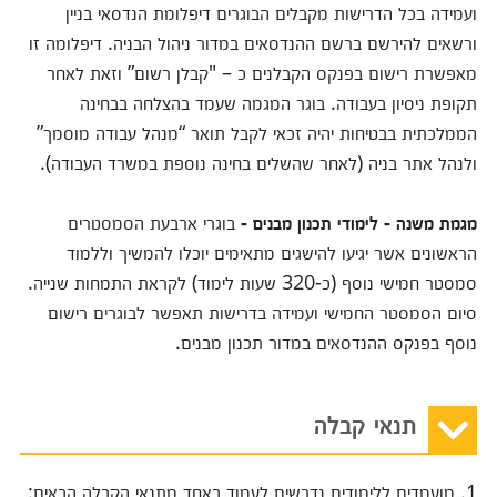
ועמידה בכל הדרישות מקבלים הבוגרים דיפלומת הנדסאי בניין
ורשאים להירשם ברשם ההנדסאים במדור ניהול הבניה. דיפלומה זו
מאפשרת רישום בפנקס הקבלנים כ – "קבלן רשום” וזאת לאחר
תקופת ניסיון בעבודה. בוגר המגמה שעמד בהצלחה בבחינה
הממלכתית בבטיחות יהיה זכאי לקבל תואר “מנהל עבודה מוסמך”
ולנהל אתר בניה (לאחר שהשלים בחינה נוספת במשרד העבודה).
מגמת משנה - לימודי תכנון מבנים -
בוגרי ארבעת הסמסטרים
הראשונים אשר יגיעו להישגים מתאימים יוכלו להמשיך וללמוד
סמסטר חמישי נוסף (כ-320 שעות לימוד) לקראת התמחות שנייה.
סיום הסמסטר החמישי ועמידה בדרישות תאפשר לבוגרים רישום
נוסף בפנקס ההנדסאים במדור תכנון מבנים.
תנאי קבלה
1. מועמדים ללימודים נדרשים לעמוד באחד מתנאי הקבלה הבאים: