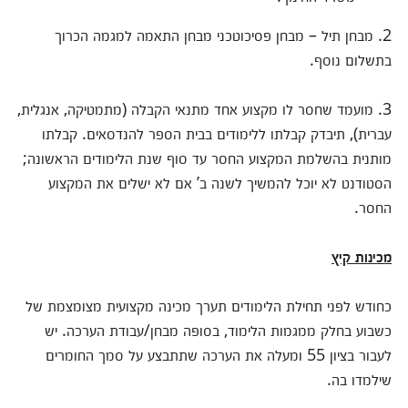
2. מבחן תיל – מבחן פסיכוטכני מבחן התאמה למגמה הכרוך
בתשלום נוסף.
3. מועמד שחסר לו מקצוע אחד מתנאי הקבלה (מתמטיקה, אנגלית,
עברית), תיבדק קבלתו ללימודים בבית הספר להנדסאים. קבלתו
מותנית בהשלמת המקצוע החסר עד סוף שנת הלימודים הראשונה;
הסטודנט לא יוכל להמשיך לשנה ב’ אם לא ישלים את המקצוע
החסר.
מכינות קיץ
כחודש לפני תחילת הלימודים תערך מכינה מקצועית מצומצמת של
כשבוע בחלק ממגמות הלימוד, בסופה מבחן/עבודת הערכה. יש
לעבור בציון 55 ומעלה את הערכה שתתבצע על סמך החומרים
שילמדו בה.