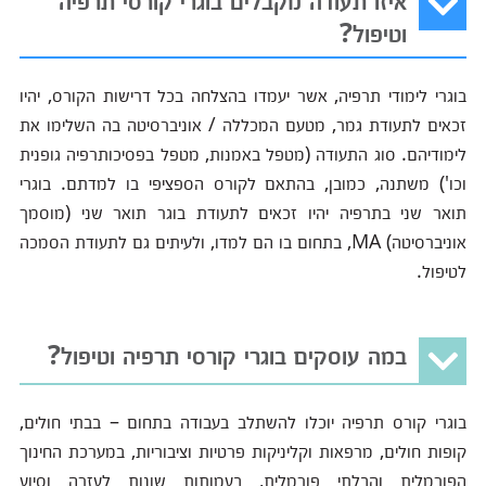
וטיפול?
בוגרי לימודי תרפיה, אשר יעמדו בהצלחה בכל דרישות הקורס, יהיו
זכאים לתעודת גמר, מטעם המכללה / אוניברסיטה בה השלימו את
לימודיהם. סוג התעודה (מטפל באמנות, מטפל בפסיכותרפיה גופנית
וכו') משתנה, כמובן, בהתאם לקורס הספציפי בו למדתם. בוגרי
תואר שני בתרפיה יהיו זכאים לתעודת בוגר תואר שני (מוסמך
אוניברסיטה) MA, בתחום בו הם למדו, ולעיתים גם לתעודת הסמכה
לטיפול.
במה עוסקים בוגרי קורסי תרפיה וטיפול?
בוגרי קורס תרפיה יוכלו להשתלב בעבודה בתחום – בבתי חולים,
קופות חולים, מרפאות וקליניקות פרטיות וציבוריות, במערכת החינוך
הפורמלית והבלתי פורמלית, בעמותות שונות לעזרה וסיוע