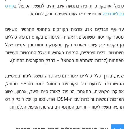
טיפולי או בקורס תרפיה בתנועה אינם זהים לנושאי הטיפול ב
קורס
ביבליותרפיה
או טיפול באמצעות שהייה בטבע, לדוגמא.
על אף הבדלים אלו, מרבית הקורסים בתחומי התרפיה נושאים
מספר קווי יסוד משותפים: ראשית, הלימודים בקורס תרפיה כוללים
הן הקניית ידע עיוני ותיאורטי מקיף ומעמיק בתחום והן הקניית שלל
מיומנויות וכלים טיפוליים, הנקנים באמצעות שלל התנסויות מעשיות
מפתחות (לרבות השתתפות בסטאז' – בחלק מהקורסים בתחום).
שנית, בדרך כלל כוללים לימודי תרפיה כמה נושאי לימוד בסיסיים,
המשותפים לכמעט כל הקורסים בתחום: יחסי מטפל- מטופל,
אתיקה מקצועית, התאמת הטיפול לאוכלוסיית היעד, אבחון, סיווג
הפרכות נפשיות והיכרות עם ה-DSM ועוד. כמו כן, יכלול כל קורס
תרפיה נושאי לימוד ייחודיים, המתמקדים בשיטת הטיפול הנלמדת.
איזו תעודה מקבלים בוגרי קורסי תרפיה