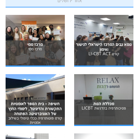
אזור ירושלים
גומא גבים המרכז הישראלי לגישור
מרכז ממי
ואימון
מרכז ממי
קורס LI-CBT ACT
מכללת הנות
חשיפה - בית הספר לאומנויות
פסיכותרפיה בהדגשת LICBT
התקשורת והדיגיטל, לימודי החוץ
של האוניברסיטה הפתוחה
קורס פוטותרפיה ככלי טיפולי בשילוב
אמנויות