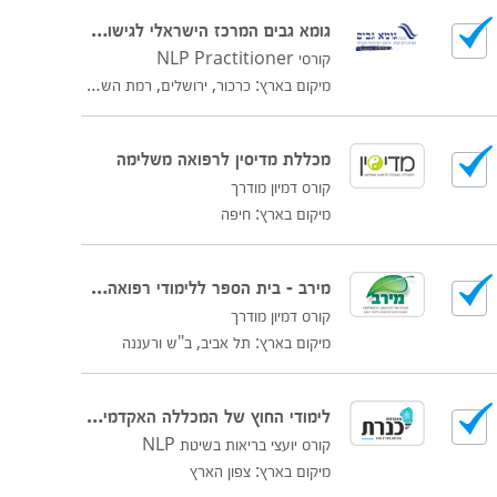
גומא גבים המרכז הישראלי לגישור ואימון
קורסי NLP Practitioner
מיקום בארץ: כרכור, ירושלים, רמת השרון, חיפה, רחובות, מודיעין
מכללת מדיסין לרפואה משלימה
קורס דמיון מודרך
מיקום בארץ: חיפה
מירב - בית הספר ללימודי רפואה משלימה
קורס דמיון מודרך
מיקום בארץ: תל אביב, ב"ש ורעננה
לימודי החוץ של המכללה האקדמית כנרת
קורס יועצי בריאות בשיטת NLP
מיקום בארץ: צפון הארץ