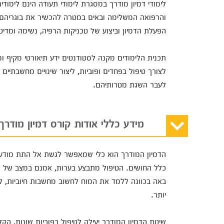
לימודי דמיון מודרך במסגרת לימודי תעודה הינם לימוד
והרפואה המשלימה ובאים במטרה להכשיר את בוגריהם 
הפעלת הדמיון וביצוע של טכניקות הרפיה, נשימה ומדיט
תכנית הלימודים מקנה לסטודנטים ידע תיאורטי מקיף ומ
לצורך טיפול בפחדים ופוביות, ליצור שינויים מחשבתיים
לעבר השגת מטרותיהם.
מידע כללי אודות קורס דמיון מודרך
הדמיון המודרך הוא כלי שמאפשר לגשת אל התת מודע ו
כלל החושים. הטיפול מתבצע בערות, אמנם במצב של הרפ
באה בכוונה ללמד את המוח לחשוב מחשבות חיוביות, ליצור 
יותר.
שיטת הדמיון המודרך יעילה לטיפול בפוביות שונות, הק