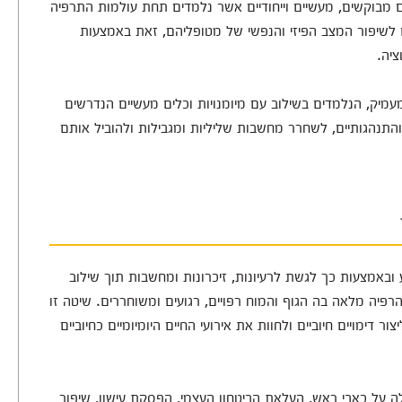
ים מבוקשים, מעשיים וייחודיים אשר נלמדים תחת עולמות התרפיה
לשיפור המצב הפיזי והנפשי של מטופליהם, זאת באמצעות
ציה.
עמיק, הנלמדים בשילוב עם מיומנויות וכלים מעשיים הנדרשים
 והתנהגותיים, לשחרר מחשבות שליליות ומגבילות ולהוביל אותם
באמצעות כך לגשת לרעיונות, זיכרונות ומחשבות תוך שילוב
יה מלאה בה הגוף והמוח רפויים, רגועים ומשוחררים. שיטה זו
דימויים חיוביים ולחוות את אירועי החיים היומיומיים כחיוביים
לה על כאבי ראש, העלאת הביטחון העצמי, הפסקת עישון, שיפור