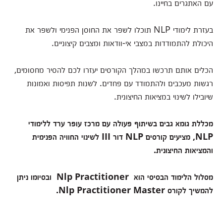
עם האתגרים בחיינו.
בעזרת לימודי NLP תוכלו לשפר את החוסן הפנימי ולשפר את
היכולת להתמודדות במצבי אי-וודאות ומצבים קיצוניים.
הכלים אותם תרכשו במהלך הקורסים יעזרו לכם להסיר מחסומים,
רגשות מעכבים ולהתמודד עם פחדים. לשנות תפיסות ואמונות
שיובילו לשינוי במציאות החיצונית.
מכללת גומא גבים בשיתוף פעולה עם מרכז עופר ערד ללימודי
NLP, מציעים קורסים NLP דור III לשינוי החוויה הפנימית
והמציאות החיצונית.
מסלול הלימוד הבסיסי הוא Nlp Practitioner ובסיומו ניתן
להמשיך לקורס Nlp Practitioner Master.