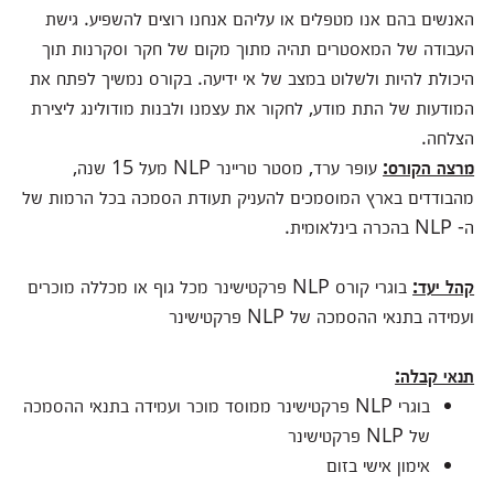
האנשים בהם אנו מטפלים או עליהם אנחנו רוצים להשפיע. גישת
העבודה של המאסטרים תהיה מתוך מקום של חקר וסקרנות תוך
היכולת להיות ולשלוט במצב של אי ידיעה. בקורס נמשיך לפתח את
המודעות של התת מודע, לחקור את עצמנו ולבנות מודולינג ליצירת
הצלחה.
מרצה הקורס:
עופר ערד, מסטר טריינר NLP מעל 15 שנה,
מהבודדים בארץ המוסמכים להעניק תעודת הסמכה בכל הרמות של
ה- NLP בהכרה בינלאומית.
קהל יעד:
בוגרי קורס NLP פרקטישינר מכל גוף או מכללה מוכרים
ועמידה בתנאי ההסמכה של NLP פרקטישינר
תנאי קבלה:
בוגרי NLP פרקטישינר ממוסד מוכר ועמידה בתנאי ההסמכה
של NLP פרקטישינר
אימון אישי בזום