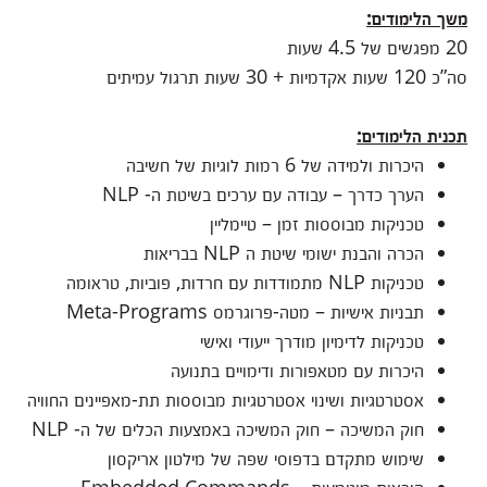
משך הלימודים:
20 מפגשים של 4.5 שעות
סה”כ 120 שעות אקדמיות + 30 שעות תרגול עמיתים
תכנית הלימודים:
היכרות ולמידה של 6 רמות לוגיות של חשיבה
הערך כדרך – עבודה עם ערכים בשיטת ה- NLP
טכניקות מבוססות זמן – טיימליין
הכרה והבנת ישומי שיטת ה NLP בבריאות
טכניקות NLP מתמודדות עם חרדות, פוביות, טראומה
תבניות אישיות – מטה-פרוגרמס Meta-Programs
טכניקות לדימיון מודרך ייעודי ואישי
היכרות עם מטאפורות ודימויים בתנועה
אסטרטגיות ושינוי אסטרטגיות מבוססות תת-מאפיינים החוויה
חוק המשיכה – חוק המשיכה באמצעות הכלים של ה- NLP
שימוש מתקדם בדפוסי שפה של מילטון אריקסון