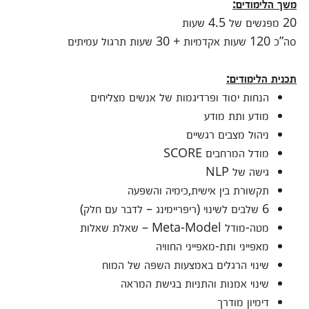
משך הלימודים:
20 מפגשים של 4.5 שעות
סה”כ 120 שעות אקדמיות + 30 שעות תרגול עמיתים
תכנית הלימודים:
הנחות יסוד ופרדיגמות של אנשים מצליחים
מודע ותת מודע
ניהול מצבים רגשיים
מודל המרחבים SCORE
גישה של NLP
תקשורת בין אישית,כימיה והשפעה
6 שלבים לשינוי (ריפריימינג – לדבר עם חלק)
מטה-מודל Meta-Model – שאלת שאלות
מאפייני ותת-מאפייני החוויה
שינוי הרגלים באמצעות השפה של המוח
שינוי אמנות והתניות בגישת המראה
דימיון מודרך