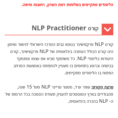
הלימודים מתקיימים בשלוחות רמת השרון, רחובות וחיפה.
קורס NLP Practitioner
קורס NLP פרקטישינר בגומא גבים המרכז הישראלי לגישור ואימון
הינו קורס הכולל הסמכה בינלאומית של NLP פרקטישינר, קורס
היסודות בלימודי NLP. כל משתתף מביא את עצמו ומתמקד
בביטחה וברוגע בתחומים בו מעוניין להתפתח באמצעות המרחב
הפתוח בו הלימודים מתקיימים.
מרצה הקורס:
עופר ערד, מסטר טריינר NLP מעל 15 שנה,
מהבודדים בארץ המוסמכים להעניק תעודת הסמכה בכל הרמות של
ה- NLP בהכרה בינלאומית.