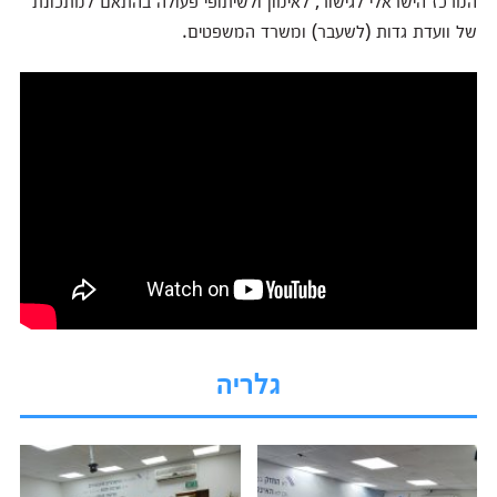
המרכז הישראלי לגישור, לאימון ולשיתופי פעולה בהתאם למתכונת
של וועדת גדות (לשעבר) ומשרד המשפטים.
גלריה