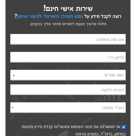
שירות אישי חינם!
רוצה לקבל מידע על
גומא המרכז הישראלי לגישור ואימון
?
מלא/י פרטיך ויועצת לימודים תחזור אליך בהקדם.
שם ושם משפחה:
טלפון נייד:
יישוב מגורים:
הערות הלקוח:
בחר\י שלוחה:
אני מאשר/ת את
תנאי השימוש
ומאשר/ת קבלת מידע והצעות
בטלפון, בדוא"ל, במסרון וכדומה‎‎