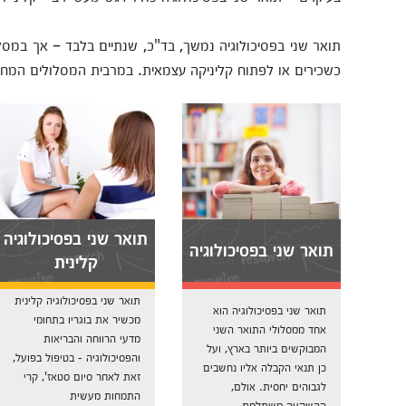
תואר שני בפסיכולוגיה נמשך, בד"כ, שנתיים בלבד – אך במסלו
כשכירים או לפתוח קליניקה עצמאית. במרבית המסלולים המחקריי
תואר שני בפסיכולוגיה
תואר שני בפסיכולוגיה
קלינית
תואר שני בפסיכולוגיה קלינית
תואר שני בפסיכולוגיה הוא
מכשיר את בוגריו בתחומי
אחד ממסלולי התואר השני
מדעי הרווחה והבריאות
המבוקשים ביותר בארץ, ועל
והפסיכולוגיה - בטיפול בפועל,
כן תנאי הקבלה אליו נחשבים
זאת לאחר סיום סטאז', קרי
לגבוהים יחסית. אולם,
התמחות מעשית
ההשקעה משתלמת...