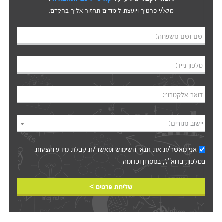
מלא/י פרטיך ויועצת לימודים תחזור אליך בהקדם.
שם ושם משפחה:
טלפון נייד:
דואר אלקטרוני:
יישוב מגורים:
אני מאשר/ת את
תנאי השימוש
ומאשר/ת קבלת מידע והצעות
בטלפון, בדוא"ל, במסרון וכדומה‎‎
שליחת פרטים >