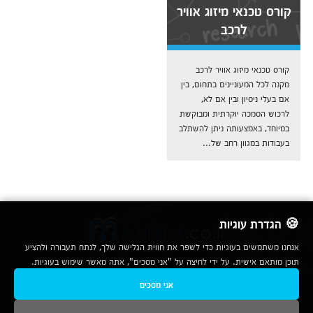
קורס טכנאי מיזוג אוויר
לרכב
קורס טכנאי מיזוג אוויר לרכב
מקנה לכל המעוניינים בתחום, בין
אם בעלי ניסיון ובין אם לא,
לרכוש הסמכה יוקרתית ומבוקשת
במיוחד, באמצעותה ניתן להשתלב
בעבודות במגוון רחב של...
🍪 הגדרת עוגיות
אנחנו משתמשים בעוגיות כדי לשפר את חווית הגלישה שלך, לנתח תעבורה ולהציע
תוכן מותאם אישית. על ידי לחיצה על "אני מסכים", אתה מאשר שימוש בעוגיות.
2007-2026
אני מסכים
© כל הזכויות שמורות לחברת נרד אונליין בע"מ |
מכללות
|
אודות
|
תנאי שימוש
|
יצירת קשר לפרסום
|
מפת אתר
|
ניתוחים