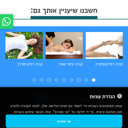
חשבנו שיעניין אותך גם:
קורס רפלקסולוגיה
קורס עיסוי שוודי
קורס דמיון מודרך
קו
🍪 הגדרת עוגיות
אנחנו משתמשים בעוגיות כדי לשפר את חווית הגלישה שלך, לנתח תעבורה ולהציע
תוכן מותאם אישית. על ידי לחיצה על "אני מסכים", אתה מאשר שימוש בעוגיות.
2007-2026
אני מסכים
© כל הזכויות שמורות לחברת נרד אונליין בע"מ |
מכללות
|
אודות
|
תנאי שימוש
|
יצירת קשר לפרסום