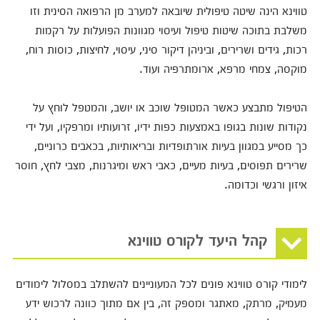
טווינא הינה שיטה טיפולית שיובאה למערב מן הרפואה הסינית וזו
משלבת בתוכה שיטות טיפול ועיסוי מגוונות הפועלות על רקמות
רכות, גידים ושרירים, וביניהן דיקור סיני, עיסוי, לחיצות, כוסות רוח,
מוקסה, צמחי מרפא, ארומתרפיה ועוד.
הטיפול מתבצע כאשר המטופל שוכב או יושב, והמטפל לוחץ על
נקודות שונות בגופו באמצעות כפות ידיו, זרועותיו ומרפקיו, ועל ידי
כך מסייע במגוון בעיות אורתופדיות ובריאותיות, בכאבים כרוניים,
שרירים תפוסים, בעיות מעיים, כאבי ראש ומיגרנות, מצבי לחץ, חוסר
איזון ורגשי וכדומה.
קהל היעד לקורס טווינא
לימודי קורס טווינא פונים לכל המעוניינים להשתלב במסלול לימודים
מעמיק, מרתק, מאתגר ומספק זה, בין אם מתוך כוונה לרכוש ידע