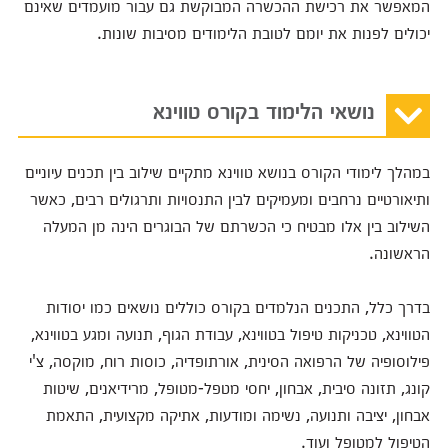
המאפשר את רכישת ההכשרה המבוקשת גם עבור מועמדים שאינם
יכולים לפנות את יומם לטובת הלימודים מסיבות שונות.
נושאי הלימוד בקורס טווינא
במהלך לימודי הקורס בנושא טווינא מתקיים שילוב בין תכנים עיוניים
ותיאורטיים נרחבים ומעמיקים לבין התנסויות ותרגולים רבים, כאשר
השילוב בין אלו מבטיח כי הכשרתם של הבוגרים הינה מן המעלה
הראשונה.
בדרך כלל, התכנים הנלמדים בקורס כוללים נושאים כמו יסודות
הטווינא, טכניקות טיפול בטווינא, עבודת הגוף, תנועה ומגע בטווינא,
פילוסופיה של הרפואה הסינית, אורתופדיה, כוסות רוח, מוקסה, צ'י
קונג, תזונה סיבית, אבחון, יחסי מטפל-מטופל, מרידיאנים, שיטות
אבחון, יציבה ותנועה, נשימה ומודעות, אתיקה מקצועית, התאמת
הטיפול למטופל ועוד.