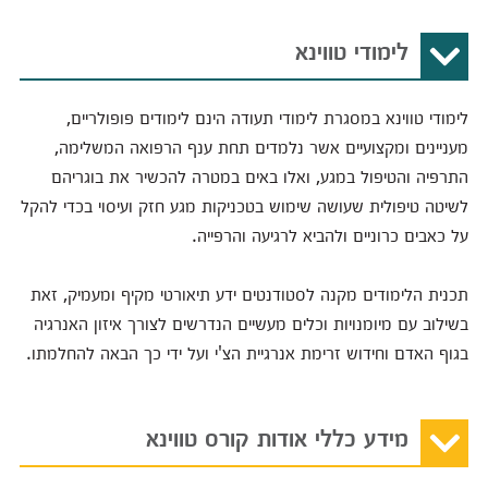
לימודי טווינא
לימודי טווינא במסגרת לימודי תעודה הינם לימודים פופולריים,
מעניינים ומקצועיים אשר נלמדים תחת ענף הרפואה המשלימה,
התרפיה והטיפול במגע, ואלו באים במטרה להכשיר את בוגריהם
לשיטה טיפולית שעושה שימוש בטכניקות מגע חזק ועיסוי בכדי להקל
על כאבים כרוניים ולהביא לרגיעה והרפייה.
תכנית הלימודים מקנה לסטודנטים ידע תיאורטי מקיף ומעמיק, זאת
בשילוב עם מיומנויות וכלים מעשיים הנדרשים לצורך איזון האנרגיה
בגוף האדם וחידוש זרימת אנרגיית הצ'י ועל ידי כך הבאה להחלמתו.
מידע כללי אודות קורס טווינא