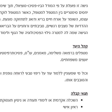
גישה זו פועלת על פי המודל הביו-פסיכו-סוציאלי, תוך שימו
יחסים סימטריים בין המטפל למטופל, כאשר המטופל לוקח אח
עצמו, השומר על אורח חיים בריא ודואג לתחזוקה מונעת.
ההדדיות של מצבים רגשיים, סביבתיים ורוחניים על הבריאו
הגישה שמה לה למטרה גילוי הפסיכולוגיה של הגוף ולימוד
קהל היעד
מטפלים ברפואה משלימה, מאמנים, עו"ס, פסיכותרפיסטים, מ
יועצים משפחתיים.
וכול מי שמעוניין ללמוד עוד על ריפוי טבעי לרווחה גופני
והסובבים אותו.
תנאי קבלה
השכלה אקדמית או לימודי תעודה או ניסיון תעסוקתי
ראיון אישי