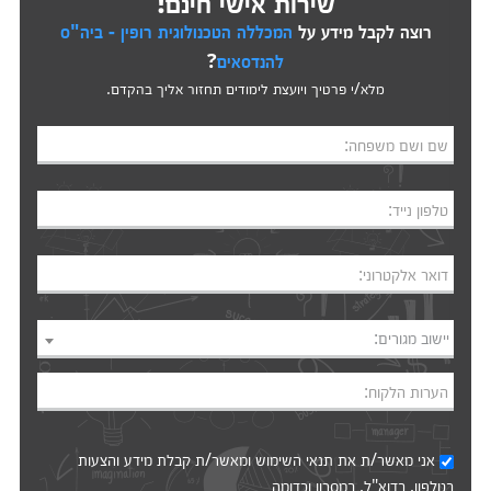
שירות אישי חינם!
רוצה לקבל מידע על
המכללה הטכנולוגית רופין - ביה"ס
להנדסאים
?
מלא/י פרטיך ויועצת לימודים תחזור אליך בהקדם.
שם ושם משפחה:
טלפון נייד:
דואר אלקטרוני:
יישוב מגורים:
הערות הלקוח:
אני מאשר/ת את
תנאי השימוש
ומאשר/ת קבלת מידע והצעות
בטלפון, בדוא"ל, במסרון וכדומה‎‎