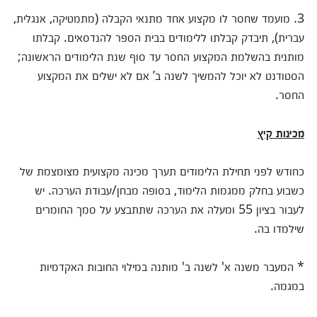
3. מועמד שחסר לו מקצוע אחד מתנאי הקבלה (מתמטיקה, אנגלית,
עברית), תיבדק קבלתו ללימודים בבית הספר להנדסאים. קבלתו
מותנית בהשלמת המקצוע החסר עד סוף שנת הלימודים הראשונה;
הסטודנט לא יוכל להמשיך לשנה ב’ אם לא ישלים את המקצוע
החסר.
מכינות קיץ
כחודש לפני תחילת הלימודים תערך מכינה מקצועית מצומצמת של
כשבוע בחלק ממגמות הלימוד, בסופה מבחן/עבודת הערכה. יש
לעבור בציון 55 ומעלה את הערכה שתתבצע על סמך החומרים
שילמדו בה.
* המעבר משנה א' לשנה ב' מותנה במילוי החובות האקדמיות
במגמה.