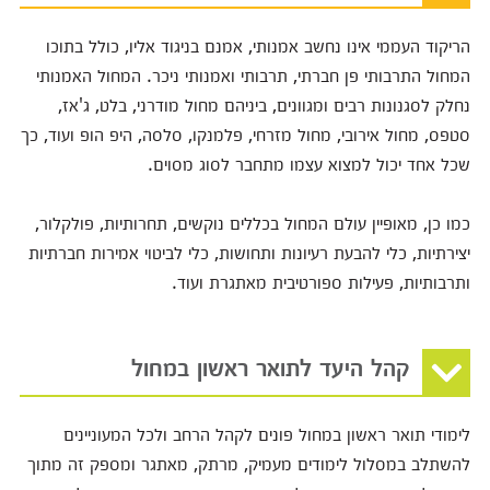
הריקוד העממי אינו נחשב אמנותי, אמנם בניגוד אליו, כולל בתוכו
המחול התרבותי פן חברתי, תרבותי ואמנותי ניכר. המחול האמנותי
נחלק לסגנונות רבים ומגוונים, ביניהם מחול מודרני, בלט, ג'אז,
סטפס, מחול אירובי, מחול מזרחי, פלמנקו, סלסה, היפ הופ ועוד, כך
שכל אחד יכול למצוא עצמו מתחבר לסוג מסוים.
כמו כן, מאופיין עולם המחול בכללים נוקשים, תחרותיות, פולקלור,
יצירתיות, כלי להבעת רעיונות ותחושות, כלי לביטוי אמירות חברתיות
ותרבותיות, פעילות ספורטיבית מאתגרת ועוד.
קהל היעד לתואר ראשון במחול
לימודי תואר ראשון במחול פונים לקהל הרחב ולכל המעוניינים
להשתלב במסלול לימודים מעמיק, מרתק, מאתגר ומספק זה מתוך