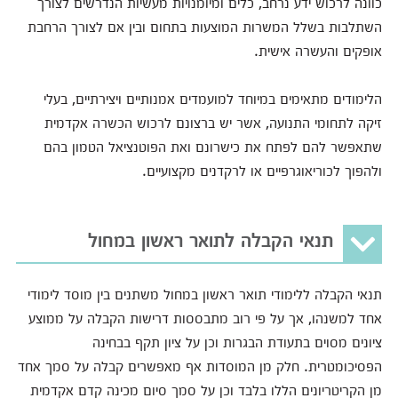
כוונה לרכוש ידע נרחב, כלים ומיומנויות מעשיות הנדרשים לצורך
השתלבות בשלל המשרות המוצעות בתחום ובין אם לצורך הרחבת
אופקים והעשרה אישית.
הלימודים מתאימים במיוחד למועמדים אמנותיים ויצירתיים, בעלי
זיקה לתחומי התנועה, אשר יש ברצונם לרכוש הכשרה אקדמית
שתאפשר להם לפתח את כישרונם ואת הפוטנציאל הטמון בהם
ולהפוך לכוריאוגרפיים או לרקדנים מקצועיים.
תנאי הקבלה לתואר ראשון במחול
תנאי הקבלה ללימודי תואר ראשון במחול משתנים בין מוסד לימודי
אחד למשנהו, אך על פי רוב מתבססות דרישות הקבלה על ממוצע
ציונים מסוים בתעודת הבגרות וכן על ציון תקף בבחינה
הפסיכומטרית. חלק מן המוסדות אף מאפשרים קבלה על סמך אחד
מן הקריטריונים הללו בלבד וכן על סמך סיום מכינה קדם אקדמית