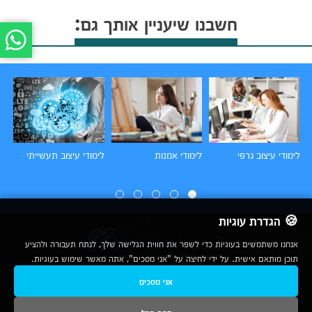
חשבנו שיעניין אותך גם:
לימודי עיצוב גרפי
לימודי אמנות
לימודי עיצוב תעשייתי
לי
🍪 הגדרת עוגיות
אנחנו משתמשים בעוגיות כדי לשפר את חווית הגלישה שלך, לנתח תעבורה ולהציע
תוכן מותאם אישית. על ידי לחיצה על "אני מסכים", אתה מאשר שימוש בעוגיות.
אני מסכים
2007-2026
© כל הזכויות שמורות לחברת נרד אונליין בע"מ |
מכללות
|
אודות
|
תנאי שימוש
|
יצירת קשר לפרסום