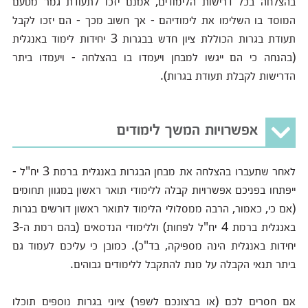
בהצלחה בכל דרישות הלימודים, אמנם יזכו לתעודת גמר מטעם
המוסד בו השלימו את לימודיהם - אך חשוב מכך - הם יזכו לקבל
תעודת בגרות הכוללת ציון חדש בבגרות 3 יחידות לימוד באנגלית
(בהנחה כי הם ייגשו למבחן ויעמדו בו בהצלחה - ויעמדו ביתר
הדרישות לקבלת תעודת בגרות).
אפשרויות המשך לימודים
לאחר שתעברו בהצלחה את מבחן הבגרות באנגלית ברמת 3 יח"ל -
ייפתחו בפניכם אפשרויות קבלה ללימודי תואר ראשון במגוון תחומים
(אם כי, כאמור, הרבה ממסלולי הלימוד לתואר ראשון דורשים בגרות
באנגלית ברמת 4 יח"ל לפחות) וללימודי הנדסאים (בהם רמת ה-3
יחידות באנגלית הינה מספיקה, בד"כ). כמובן כי עליכם לעמוד גם
ביתר תנאי הקבלה על מנת להתקבל ללימודים גבוהים.
אם חסרים לכם (או ברצונכם לשפר) ציוני בגרות נוספים תוכלו