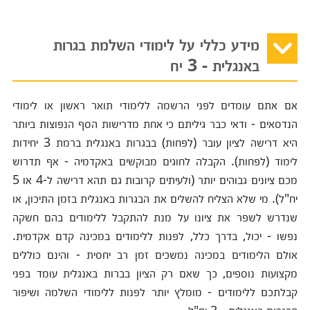
מידע כללי על לימודי השלמת בגרות
באנגלית - 3 יח
אם אתם עומדים לפני הרשמה ללימודי תואר ראשון או לימודי
הנדסאים - ודאי כבר גיליתם כי אחת מדרישות הסף הנפוצות ביותר
היא דרישה לציון עובר (לפחות) בבגרות באנגלית ברמת 3 יחידות
לימוד (לפחות). הקבלה לחוגים מבוקשים באקדמיה - אף תדרוש
מכם ציונים גבוהים יותר (ולעיתים קרובות גם תהא דרישה ל-4 או 5
יח"ל). מי שלא הצליח להשלים את הבגרות באנגלית בזמן התיכון, או
שנדרש לשפר את ציונו על מנת להתקבל ללימודים בהם חשקה
נפשו - יכול, בדרך כלל, לפנות ללימודים במכינה קדם אקדמית.
אולם הלימודים במכינה נמשכים זמן רב יחסית - והינם כוללים
מקצועות נוספים, כך שאם רק הציון בברות באנגלית עומד בפני
קבלתכם ללימודים - מומלץ יותר לפנות ללימודי השלמה ושיפור