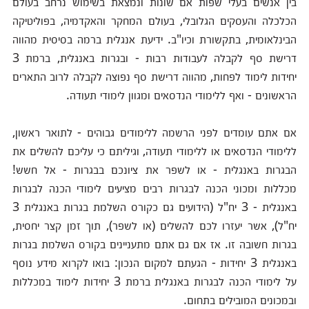
בין אנשים בעלי שפות אם שונות ונמצאת בשימוש נרחב בעולם
הכלכלה והעסקים הגלובלי, בעולם המחקר והאקדמיה, בפוליטיקה
הבינלאומית, בתקשורת וכיו"ב. ידיעת אנגלית ברמה בסיסית מהווה
דרישת סף לקבלה לעבודות רבות - ובגרות באנגלית, ברמת 3
יחידות לימוד לפחות, מהווה דרישת סף נפוצה לקבלה לרוב התארים
הראשונים - ואף ללימודי הנדסאים ומגוון לימודי תעודה.
אם אתם עומדים לפני הרשמה ללימודים גבוהים - לתואר ראשון,
ללימודי הנדסאים או ללימודי תעודה, וגיליתם כי עליכם להשלים את
הבגרות באנגלית - או לשפר את ציונכם בבגרות - אל חשש!
מכללות ומכוני הכנה לבגרות רבים מציעים לימודי הכנה לבגרות
באנגלית - 3 יח"ל (הידועים גם כקורס השלמת בגרות באנגלית 3
יח"ל), אשר יעזרו לכם להשלים (או לשפר), תוך זמן קצר יחסית,
בגרות חשובה זו. אז אם גם אתם מתעניינים בקורס השלמת בגרות
באנגלית 3 יחידות - הגעתם למקום הנכון: בואו לקרוא מידע נוסף
על לימודי הכנה לבגרות באנגלית ברמת 3 יחידות לימוד במכללות
ובמכונים המובילים בתחום.