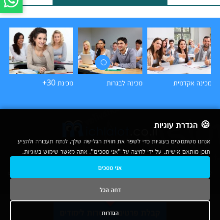
מכינה אקדמית
מכינה לבגרות
מכינת 30+
מכ
🍪 הגדרת עוגיות
אנחנו משתמשים בעוגיות כדי לשפר את חווית הגלישה שלך, לנתח תעבורה ולהציע
תוכן מותאם אישית. על ידי לחיצה על "אני מסכים", אתה מאשר שימוש בעוגיות.
2007-2026
אני מסכים
© כל הזכויות שמורות לחברת נרד אונליין בע"מ |
מכללות
|
אודות
|
תנאי שימוש
|
יצירת קשר לפרסום
|
מפת אתר
|
ניתוחים
דחה הכל
נשמח לעמוד לשירותך בטלפון
קבלת פרטים ממוסדות לימודים
1-800-780-760
הגדרות