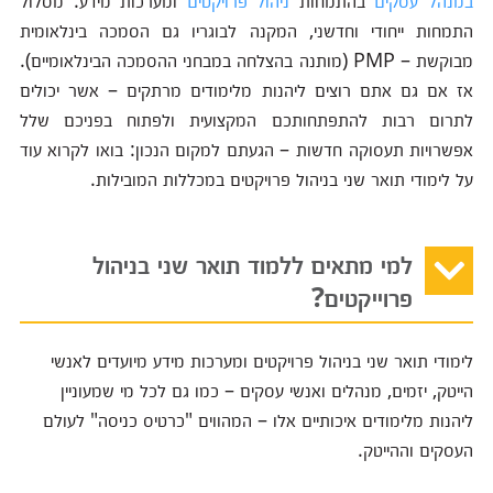
במנהל עסקים
בהתמחות
ניהול פרויקטים
ומערכות מידע: מסלול
התמחות ייחודי וחדשני, המקנה לבוגריו גם הסמכה בינלאומית
מבוקשת – PMP (מותנה בהצלחה במבחני ההסמכה הבינלאומיים).
אז אם גם אתם רוצים ליהנות מלימודים מרתקים – אשר יכולים
לתרום רבות להתפתחותכם המקצועית ולפתוח בפניכם שלל
אפשרויות תעסוקה חדשות – הגעתם למקום הנכון: בואו לקרוא עוד
על לימודי תואר שני בניהול פרויקטים במכללות המובילות.
למי מתאים ללמוד תואר שני בניהול
פרוייקטים?
לימודי תואר שני בניהול פרויקטים ומערכות מידע מיועדים לאנשי
הייטק, יזמים, מנהלים ואנשי עסקים – כמו גם לכל מי שמעוניין
ליהנות מלימודים איכותיים אלו – המהווים "כרטיס כניסה" לעולם
העסקים וההייטק.