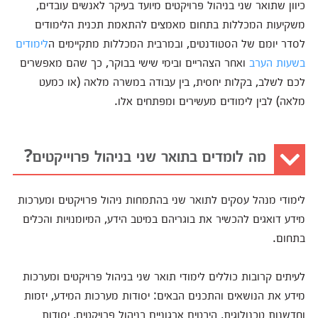
כיוון שתואר שני בניהול פרויקטים מיועד בעיקר לאנשים עובדים,
משקיעות המכללות בתחום מאמצים להתאמת תכנית הלימודים
לסדר יומם של הסטודנטים, ובמרבית המכללות מתקיימים ה
לימודים
בשעות הערב
ואחר הצהריים ובימי שישי בבוקר, כך שהם מאפשרים
לכם לשלב, בקלות יחסית, בין עבודה במשרה מלאה (או כמעט
מלאה) לבין לימודים מעשירים ומפתחים אלו.
מה לומדים בתואר שני בניהול פרוייקטים?
לימודי מנהל עסקים לתואר שני בהתמחות ניהול פרויקטים ומערכות
מידע דואגים להכשיר את בוגריהם במיטב הידע, המיומנויות והכלים
בתחום.
לעיתים קרובות כוללים לימודי תואר שני בניהול פרויקטים ומערכות
מידע את הנושאים והתכנים הבאים: יסודות מערכות המידע, יזמות
וחדשנות טכנולוגית, היבטים ארגוניים בניהול פרויקטים, יסודות