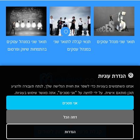
תואר שני מנהל עסקים
תנאי קבלה לתואר שני
תואר שני במנהל עסקים
תו
במנהל עסקים
בהתמחות שיווק ופרסום
בה
🍪 הגדרת עוגיות
אנחנו משתמשים בעוגיות כדי לשפר את חווית הגלישה שלך, לנתח תעבורה ולהציע
תוכן מותאם אישית. על ידי לחיצה על "אני מסכים", אתה מאשר שימוש בעוגיות.
2007-2026
אני מסכים
© כל הזכויות שמורות לחברת נרד אונליין בע"מ |
מכללות
|
אודות
|
תנאי שימוש
|
יצירת קשר לפרסום
|
מפת אתר
|
ניתוחים
דחה הכל
נשמח לעמוד לשירותך בטלפון
קבלת פרטים ממוסדות לימודים
הגדרות
1-800-780-760
ובדואר האלקטרוני