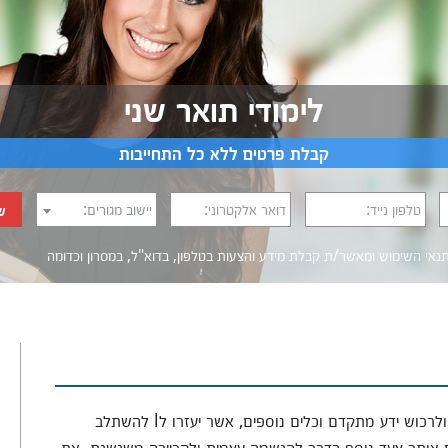
לימודי תואר שני
קבלת פרטים ללא כל התחייבות
טלפון נייד:
דואר אלקטרוני:
יישוב מגורים:
ש
נאי השימוש
ומאשר/ת קבלת מידע והצעות בטלפון, בדוא"ל, במסרון וכדומה‎‎
? עכשיו הגיע הזמן להתפתח ולרכוש ידע מתקדם וכלים נוספים, אשר יעזרו לl להשתלב
 אותך צעד נוסף בדרך להגשמה עצמית ולקריירה משגשגת. את