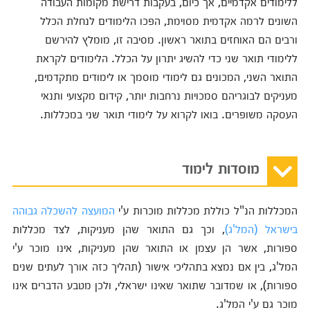
ללימודים אקדמיים, אך כיום, בעקבות דרישת מקומות העבודה
השונים לרמה אקדמית מסוימת, הפכו הלימודים לנחלת הכלל
ורבים הם האוחזים בתואר ראשון. מסיבה זו, מומלץ להירשם
ללימודי תואר שני כדי להשיג יתרון על הכלל. הלימודים לקראת
התואר השני, המכונים גם לימודי מוסמך או לימודים מתקדמים,
מעניקים לבוגריהם סמכויות נרחבות יותר, קידום מקצועי ותנאי
העסקה משופרים. בואו לקרוא על לימודי תואר שני במכללות.
מוסדות לימוד
המכללות הנ"ל כוללת מכללות מוכרות ע'י
המועצה להשכלה גבוהה
בישראל (המל'ג)
, וכך גם התואר שהן מעניקות, לצד מכללות
ספורות, אשר הן עצמן או התואר שהן מעניקות, אינו מוכר ע'י
המל'ג, בין אם נמצא בתהליכי אישור (תהליך כזה אורך לעתים שנים
ספורות), או שמדובר שתואר שאינו ישראלי, ולכן מטבע הדברים אינו
מוכר גם ע'י המל'ג.