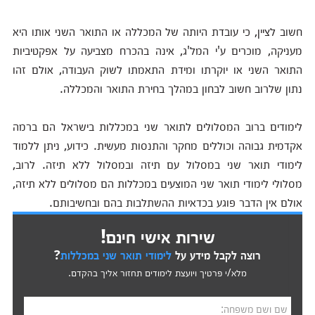
חשוב לציין, כי עובדת היותה של המכללה או התואר השני אותו היא
מעניקה, מוכרים ע'י המל'ג, אינה בהכרח מצביעה על אפקטיביות
התואר השני או יוקרתו ומידת התאמתו לשוק העבודה, אולם זהו
נתון שלרוב חשוב לבחון במהלך בחירת התואר והמכללה.
לימודים ברוב המסלולים לתואר שני במכללות בישראל הם ברמה
אקדמית גבוהה וכוללים מחקר והתנסות מעשית. כידוע, ניתן ללמוד
לימודי תואר שני במסלול עם תיזה ובמסלול ללא תיזה. לרוב,
מסלולי לימודי תואר שני המוצעים במכללות הם מסלולים ללא תיזה,
אולם אין הדבר פוגע בכדאיות ההשתלבות בהם ובחשיבותם.
שירות אישי חינם!
רוצה לקבל מידע על
לימודי תואר שני במכללות
?
מלא/י פרטיך ויועצת לימודים תחזור אליך בהקדם.
שם ושם משפחה: