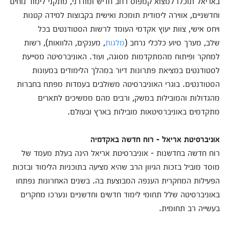
באריאל תוכלו למצוא קמפוס רחב חדיש ומודרני, מתקני לימוד נוחים
וחדשניים, אווירה לימודית תומכת ואישית בקבוצות למידה קטנות
ויחס אישי, צוות יעוץ אקדמי העומד לרשות הסטודנטים בכל
שלב, מערך סיוע כלכלי נרחב (
מלגות
, מענקים, הלוואות), רשות
למחקר ופיתוח מהמתקדמות מסוגה, ועוד. האוניברסיטה מסייעת
לסטודנטים במציאת פתרונות דיור במהלך הלימודים במעונות
הסטודנטים. בוגרי האוניברסיטה משולבים בעמדות מפתח בחברות
מהגדולות והמובילות במשק, ורבים מהם ממשיכים לתארים
מתקדמים באוניברסיטאות מובילות בארץ ובעולם.
אוניברסיטת אריאל - רוח חדשה באקדמיה
רוח חדשה בחדשנות - אוניברסיטת אריאל הינה בעלת מעמד של
מוסד מוביל בזכות הגיוון הרב שהיא מציעה בתוכניות הלימוד ובזכות
הפעילות המחקרית הענפה המבוצעת בה. בשנים האחרונות נפתחו
באוניברסיטה שלל תחומי לימוד חדשים וחדשניים ונערכו מחקרים
בעשייה רב תחומית.