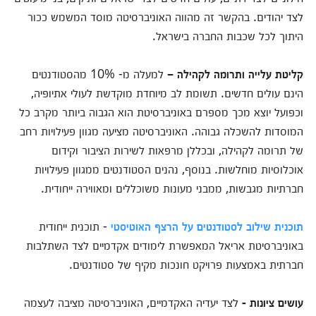
לצד יהודים. בהקשר זה מהווה האוניברסיטה מוסד המשמש ככור
היתוך לכל שכבות החברה בישראל.
קליטת עלייה ותרומה לקהילה –
למעלה מ- 10% מהסטודנטים
הינם עולים חדשים. תשומת לב מיוחדת מוקדשת לעולי אתיופיה,
וכפועל יוצא מכך מספרם באוניברסיטת הוא הגבוה ביותר מקרב כל
המוסדות להשכלה גבוהה. האוניברסיטה מציעה מגוון פעילויות רחב
של תרומה לקהילה, ובכללן מרפאות לשירות הציבור וקידום
אוכלוסיות מוחלשות. בנוסף, נהנים הסטודנטים ממגוון פעילויות
חברתיות מגבשות, ממבני מעונות משוכללים ומאווירה ייחודית.
תוכנית שילוב לסטודנטים על הרצף האוטיסטי
- תוכנית ייחודית
באוניברסיטת אריאל המאפשרת לימודים אקדמיים לצד השתלבות
חברתית באמצעות פרויקט חונכות מקיף של סטודנטים.
עושים ציונות -
לצד יעדיה האקדמיים, האוניברסיטה מציבה לעצמה