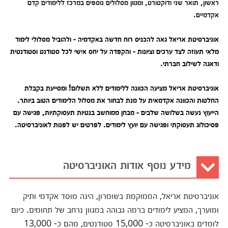
ראשון, תואר שני ודוקטורט, ומגוון מסלולים נוספים במרכז ללימודים קדם
אקדמיים.
אוניברסיטת אריאל גאה להכניס רוח חדשה באקדמיה - ולהוביל מסלולי לימוד
מלאי תעוזה לצד ערכים וציונות - והקפדה על יחס אישי לכל סטודנט וסטודנטית
ודאגה לשילוב חברתי.
אוניברסיטת אריאל מציעה הכוונה ללימודים ללא תשלום!
ומסייעת בקבלת
החלטות והכוונה אקדמאית על מנת לבחור את מסלול הלימודים הטוב ביותר.
הייעוץ נעשה בשלושה שלבים - מבחן ממוחשב בנטיות תעסוקתיות, פגישה עם
פסיכולוג תעסוקתי ופגישה עם יועץ לימודים. לפרטים יש לפנות לאוניברסיטה.
מידע נוסף אודות האוניברסיטה
אוניברסיטת אריאל, הממוקמת בשומרון, הינה מוסד אקדמי ותיק
ומוערך, המציע לימודים ברמה גבוהה במגוון נרחב של תחומים. כיום
לומדים באוניברסיטה כ- 15,000 סטודנטים, מהם כ- 13,000