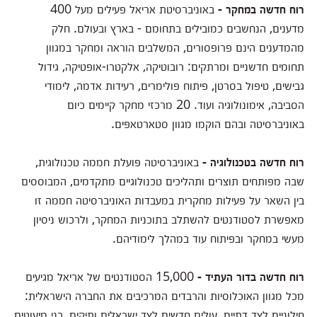
רוח חדשה במחקר -
באוניברסיטת אריאל פעילים מעל 400
מדענים, הנחשבים כמובילים בתחומם - בארץ ובעולם. חלק
מהמדענים הינם פרופסורים, המשלבים הוראה ומחקר במגוון
תחומים חדשניים ומרתקים: רובוטיקה, אלקטרו-אופטיקה, גידול
גבישים, טיפול בסרטן, פיתוח פולימרים, רעידות אדמה, לימודי
הסביבה, אימונולוגיה ועוד. 20 מרכזי מחקר קיימים כיום
באוניברסיטה ובהם הוקמו מגוון סטארטאפים.
רוח חדשה בטכנולוגיה -
באוניברסיטה פועלת חממה טכנולוגית,
שבה מפותחים תוצרים ותהליכים טכנולוגיים מתקדמים, המבוססים
בין השאר על פעילות מחקרית במעבדות האוניברסיטה חממה זו
מאפשרת לסטודנטים להשתלב בתוכניות המחקר, ולרכוש ניסיון
מעשי במחקר ובפיתוח עוד במהלך לימודיהם.
רוח חדשה בדור העתיד -
15,000 הסטודנטים של אריאל מגיעים
מכל מגוון האוכלוסיות והרבדים המרכיבים את החברה הישראלית:
חילוניים לצד דתיים, עולים חדשים לצד ישראלים ותיקים, בני מיעוטים