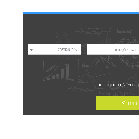
יישוב מגורים:
דואר אלקטרוני:
דוא"ל, במסרון וכדומה‎‎
טים >