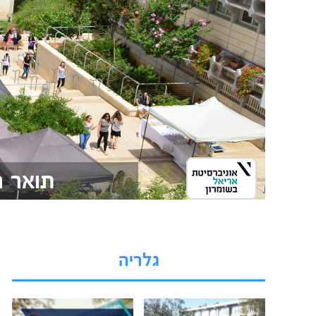
תואר ר
גלריה