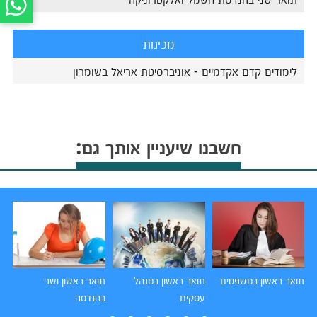
מכינות
לימודים קדם אקדמיים - אוניברסיטת אריאל בשומרון
חשבנו שיעניין אותך גם:
תואר ראשון במשפטים
תואר ראשון במנהל
תואר ראשון ושני
תו
עסקים
בהנדסה
הו