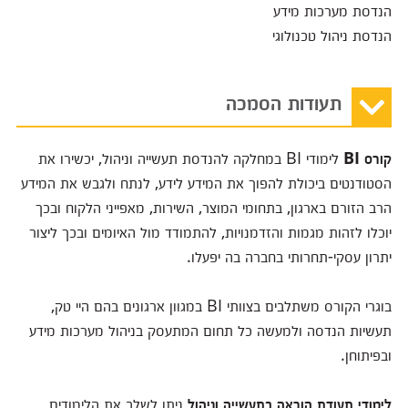
הנדסת מערכות מידע
הנדסת ניהול טכנולוגי
תעודות הסמכה
קורס
BI
לימודי BI במחלקה להנדסת תעשייה וניהול, יכשירו את
הסטודנטים ביכולת להפוך את המידע לידע, לנתח ולגבש את המידע
הרב הזורם בארגון, בתחומי המוצר, השירות, מאפייני הלקוח ובכך
יוכלו לזהות מגמות והזדמנויות, להתמודד מול האיומים ובכך ליצור
יתרון עסקי-תחרותי בחברה בה יפעלו.
בוגרי הקורס משתלבים בצוותי BI במגוון ארגונים בהם היי טק,
תעשיות הנדסה ולמעשה כל תחום המתעסק בניהול מערכות מידע
ובפיתוחן.
לימודי תעודת הוראה בתעשייה וניהול
ניתן לשלב את הלימודים