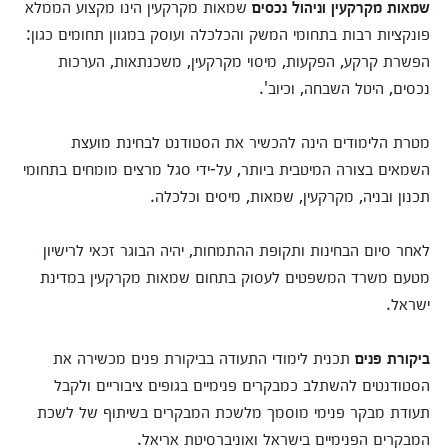
שמאות מקרקעין וניהול נכסים
שמאות מקרקעין הינו מקצוע הממלא
פונקציות רבות בתחומי המשק והכלכלה ועוסק במגוון תחומים כגון:
הפשרת קרקע, הפקעות, מיסוי מקרקעין, משכנתאות, הערכות
נכסים, היטל השבחה, וכיוב'.
מטרת הלימודים הינה להכשיר את הסטודנט לבחינת מועצת
השמאים בצורה המיטבית ביותר, על-ידי סגל מרצים מומחים בתחומי
תכנון ובניה, מקרקעין, שמאות, מיסים וכלכלה.
לאחר סיום הבחינות ותקופת ההתמחות, יהיה הבוגר זכאי לרישיון
מטעם משרד המשפטים לעסוק בתחום שמאות מקרקעין במדינת
ישראל.
ביקורת פנים
תכנית לימודי התעודה בביקורת פנים מכשירה את
הסטודנטים להשתלב כמבקרים פנימיים בגופים ציבוריים ולקבל
תעודת מבקר פנימי מוסמך מלשכת המבקרים בשיתוף של לשכת
המבקרים הפנימיים בישראל ואוניברסיטת אריאל.