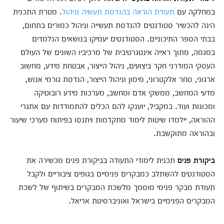
במחלקה עם
תעודת הוראה בהנדסת תעשיה וניהול
. מטרת התכנית
הינה להכשיר סטודנטים להנדסת תעשייה וניהול כמורים בתחום,
בבתי הספר התיכוניים. הסטודנטים יעמיקו בנושאים הנלמדים
במגמה, מתוך ראייה אינטגרטיבית של מרכיביו השונים של העולם
העסקי המודרני חקר ביצועים, ניהול הייצור, אבטחת מידע, מחשוב
ארגוני, סחר אלקטרוני, מימון וניהול הייצור, הנדסת גורמי אנוש,
מדעי המחשב, ממשקי אדם ומחשב, מערכות מידע רובוטיקה
ומכונות ועוד. במקביל, יוענקו להם הכלים להתמודדות עם אתגרי
ההוראה, יילמדו שיטות לימוד מתקדמות ויתנסו בפיתוח מערכי שיעור
ובהוראה מתוקשבת.
ביקורת פנים
תכנית לימודי התעודה בביקורת פנים מכשירה את
הסטודנטים להשתלב כמבקרים פנימיים בגופים ציבוריים ולקבל
תעודת מבקר פנימי מוסמך מלשכת המבקרים בשיתוף של לשכת
המבקרים הפנימיים בישראל ואוניברסיטת אריאל.