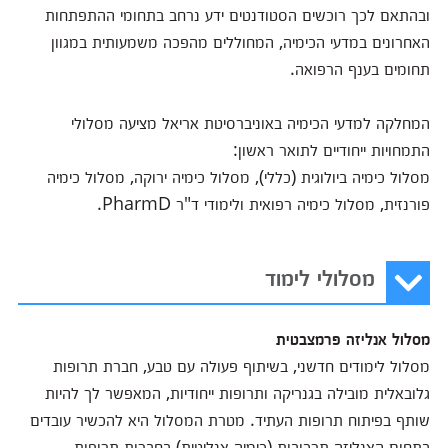
ובהתאם לכך רוכשים הסטודנטים ידע נרחב בתחומי ההתפתחות
האחרונים במדעי הכימיה, המחוללים מהפכה משמעותית במגוון
תחומים בענף הרפואה.
המחלקה למדעי הכימיה באוניברסיטת אריאל מציעה מסלולי
התמחויות ייחודיים לתואר ראשון:
מסלול כימיה ביולוגית (כללי), מסלול כימיה ירוקה, מסלול כימיה
פורנזית, מסלול כימיה רפואית ולימודי ד"ר PharmD.
מסלולי לימוד
מסלול אנליזה פרמצבטית
מסלול לימודים חדשני, בשיתוף פעולה עם טבע, חברת תרופות
גלובאלית מובילה בגנריקה ותרופות ייחודיות, המאפשר לך להיות
שותף בפיתוח תרופות העתיד. מטרת המסלול היא להכשיר עובדים
בתחום האנליזה תרכובות (כימיה אנליטית) בחברות תרופות.