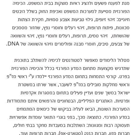
מנת לפענח פשעים ולהציג ראיות מוצקות בבית המשפט. הכימיה
הפורנזית מסייעת למערכות המשפט ואכיפת החוק בשלל היבטים
חיוניים: זיהוי זיופים, גילוי טביעות אצבע סמויות, חקירת הצתות
מכוונות, פיתוח תרופות, זיהוי רעלים וחומרי נפץ, שחזור מסמכים
שהושחתו, זיהוי סמים, תרופות, רעלים וחומרי נפץ, זיהוי והשוואה
של צבעים, סיבים, חומרי מבנה ופולימרים וזיהוי והשוואה של DNA.
מסלול הלימודים מאפשר לסטודנטים לכימיה להשתלב בתוכנית
שתדגיש מקצועות מתחום המדע הפורנזי בכלל והכימיה הפורנזית
בפרט. קורסי התמחות בתחום המדע הפורנזי יילמדו ע"י ראשי מז"פ
וראשי מחלקות מובילים במז"פ לשעבר, אשר שרתו במשטרת
ישראל במשך שנים ועדיין פעילים בתחום במסגרות אקדמיות
ופרטיות. האתגרים הפליליים, הבטחוניים והרפואים איתם מתמודדות
המערכות השונות, הביאו לעליה בביקוש של כימאים המתמחים
במדע הפורנזי. כתוצאה מכך, בפני בוגרי התואר עומדות אפשרויות
תעסוקה רבות ומגוונות: השתלבות במעבדות מחקר בבתי חולים,
חברות מזון, חברות הזנק (סטארט-אפ), חברות תרופות ועוד.