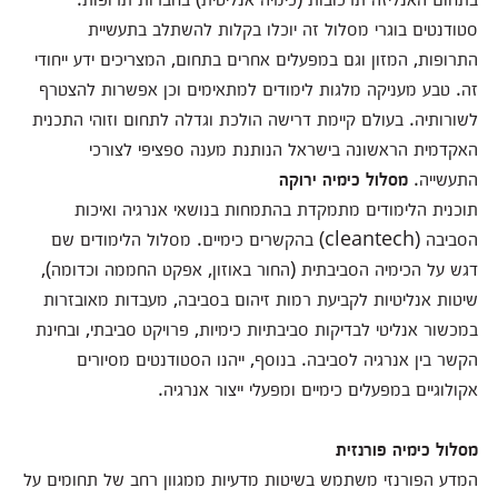
סטודנטים בוגרי מסלול זה יוכלו בקלות להשתלב בתעשיית
התרופות, המזון וגם במפעלים אחרים בתחום, המצריכים ידע ייחודי
זה. טבע מעניקה מלגות לימודים למתאימים וכן אפשרות להצטרף
לשורותיה. בעולם קיימת דרישה הולכת וגדלה לתחום וזוהי התכנית
האקדמית הראשונה בישראל הנותנת מענה ספציפי לצורכי
התעשייה.
מסלול כימיה ירוקה
תוכנית הלימודים מתמקדת בהתמחות בנושאי אנרגיה ואיכות
הסביבה (cleantech) בהקשרים כימיים. מסלול הלימודים שם
דגש על הכימיה הסביבתית (החור באוזון, אפקט החממה וכדומה),
שיטות אנליטיות לקביעת רמות זיהום בסביבה, מעבדות מאובזרות
במכשור אנליטי לבדיקות סביבתיות כימיות, פרויקט סביבתי, ובחינת
הקשר בין אנרגיה לסביבה. בנוסף, ייהנו הסטודנטים מסיורים
אקולוגיים במפעלים כימיים ומפעלי ייצור אנרגיה.
מסלול כימיה פורנזית
המדע הפורנזי משתמש בשיטות מדעיות ממגוון רחב של תחומים על