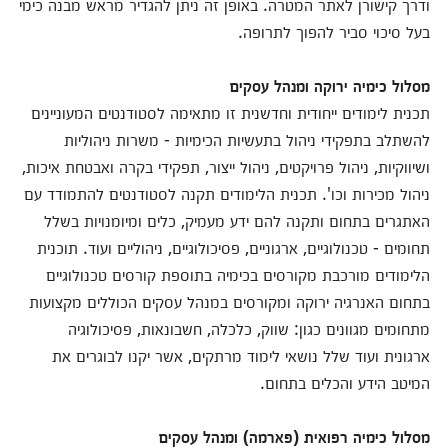
ודרך קישורן לאתר המטרה. באופן זה ניתן להגדיר מראש מבנה כימי
בעל סיכוי סביר להפוך לתרופה.
מסלול כימיה ירוקה ומנהל עסקים
תכנית לימודים ייחודית וחדשנית זו מתאימה לסטודנטים המעוניינים
להשתלב בתפקידי ניהול בתעשיות הכימיות - משרות ניהוליות
ושיווקיות, ניהול פרויקטים, ניהול ייצור, תפקידי בקרה ואבטחת איכות,
ניהול מכירות וכו'. תכנית הלימודים תקנה לסטודנטים להתמודד עם
האתגרים בתחום ותקנה להם ידע מעמיק, כלים ומיומנויות בשלל
תחומים - טכנולוגיים, ארגוניים, פסיכולוגיים, ניהוליים ועוד. תוכנית
הלימודים מורכבת מקורסים בכימיה בתוספת קורסים טכנולוגיים
בתחום האנרגיה ירוקה ומקורסים במנהל עסקים הכוללים מקצועות
מתחומים מגוונים כגון: שווק, כלכלה, חשבונאות, פסיכולוגיה
ארגונית ועוד שלל נושאי לימוד מרתקים, אשר יקנו לבוגרים את
המיטב הידע והכלים בתחום.
מסלול כימיה רפואית (פארמה) ומנהל עסקים