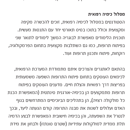
מסלול כימיה רפואית
הסטודנטים במסלול לכימיה רפואית, זוכים להכשרה מקיפה
ומקצועית וכולל בתוכו בסיס תאורטי יחד עם התנסות מעשית.
תוכנית הלימודים מאפשרת לבוגריה המשך לימודים לתואר שני
בפיתוח תרופות, כמו גם השתלבות מקצועית בתחום הפרמקולוגיה,
רוקחות, פיתוח ותכנון תרופות ועוד.
בהתאם לאתגרים והצרכים איתם מתמודדת המערכת הרפואית,
לכימאים העוסקים בתחום פיתוח התרופות השפעה משמעותית
בפריצות דרך רפואיות והצלת חיים. מדענים העוסקים בפיתוח
תרופות מתמקצעים הן בכימיה-אורגנית סינתטית (המאפשרת הכנת
כל מולקולה רצויה), הן בתהליכים הביוכימיים המתרחשים בגוף
האדם ועלולים לשנות את מבנה התרופה קודם הגעתה ליעד, ובכך
לנטרל את השפעתה, והן בכימיה חישובית המאפשרת לבצע הדמיה
תלת ממדית למולקולות עתידיות (שטרם סונתזו) ולבחון את מידת