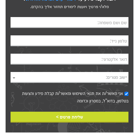
מלא/י פרטיך ויועצת לימודים תחזור אליך בהקדם.
שם ושם משפחה:
טלפון נייד:
דואר אלקטרוני:
יישוב מגורים:
אני מאשר/ת את
תנאי השימוש
ומאשר/ת קבלת מידע והצעות
בטלפון, בדוא"ל, במסרון וכדומה‎‎
שליחת פרטים >