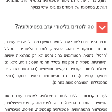
החוג). כדי לדעת כי גם לימודי פסיכולוגיה במסלול ערב מתנהלים,
לעיתים, במתכונת של לימודים גם בימי שישי בבוקר.
מה לומדים בלימודי ערב בפסיכולוגיה?
תכנית הלימודים בלימודי ערב לתואר ראשון בפסיכולוגיה היא עשירה,
מגוונת ומרתקת – וזהה, למעשה, לתכנית הלימודים במסלול
"הרגיל" לתואר. הסטודנטים בחוג נהנים לא רק מהרצאות עיוניות
ותיאורטיות מעמיקות ומקיפות בשלל תחומי הפסיכולוגיה, אלא גם
מיכולת לבחור בקורסים מעשיים וחווייתיים (כהתנסות בשדה או
דינמיקה קבוצתית), כמו גם מהשתתפות בסמינר מחקר (בחלק
מהמכללות והאוניברסיטאות בתחום).
לעיתים קרובות כוללים לימודי פסיכולוגיה לאנשים עובדים את
הנושאים והתכנים הבאים: מבוא לפסיכולוגיה, פסיכו-פיזיולוגיה,
פסיכולוגיה התפתחותית, פסיכולוגיה קוגניטיבית, תפיסה, פסיכולוגיה