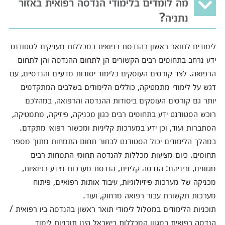
מה לומדים בלימודי הנדסה רפואית באזור
נתניה?
לימודים לתואר ראשון בהנדסת רפואית במכללות מעניקים לסטודנט
ידע נרחב בתחומים רבים הקשורים הן לתחום ההנדסה והן לתחום
הרפואה. לצד קורסים העוסקים בלימוד יסודות מדעיים והנדסיים, עם
דגש על לימודי מתמטיקה, כוללים הלימודים בשלבים המתקדמים
יותר גם קורסים העוסקים ביסודות ההנדסה והרפואה, במהלכם
רוכש הסטודנט ידע בתחומים רבים כגון מכניקה, פיזיקה, מתמטיקה,
הסתברות ועוד, וכן ידע במערכות קליניות ומכשור רפואי מתקדם.
במהלך הלימודים יכול הסטודנט לבחור תחום התמחות מתוך מספר
תחומים. כיום מציעות מכללות להנדסה תחומי התמחות רבים
מגוונים, וביניהם: הנדסה קלינית, הנדסת מערכות מידע רפואיות,
מכניקה של מערכות פיזיולוגיות, עיבוד אותות רפואיים, פיתוח
מערכות תקשורת עבור רפואה מרחוק, ועוד.
תוכניות הלימודים במסלול לימודי תואר ראשון בהנדסה ביו רפואית /
הנדסה רפואית במגוון המכללות בישראל הינן תוכניות לימוד