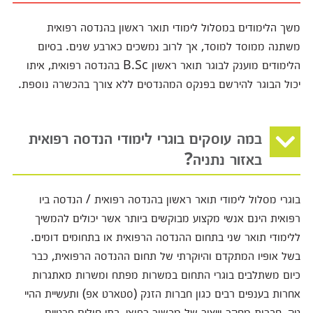
משך הלימודים במסלול לימודי תואר ראשון בהנדסה רפואית
משתנה ממוסד למוסד, אך לרוב נמשכים כארבע שנים. בסיום
הלימודים מוענק לבוגר תואר ראשון B.Sc בהנדסה רפואית, איתו
יכול הבוגר להירשם בפנקס המהנדסים ללא צורך בהכשרה נוספת.
במה עוסקים בוגרי לימודי הנדסה רפואית
באזור נתניה?
בוגרי מסלול לימודי תואר ראשון בהנדסה רפואית / הנדסה ביו
רפואית הינם אנשי מקצוע מבוקשים ביותר אשר יכולים להמשיך
ללימודי תואר שני בתחום ההנדסה הרפואית או בתחומים דומים.
בשל אופיו המתקדם והיוקרתי של תחום ההנדסה הרפואית, כבר
כיום משתלבים בוגרי התחום במשרות מפתח ומשרות מאתגרות
אחרות בענפים רבים כגון חברות הזנק (סטארט אפ) ותעשיית ההיי
טק, חברות מחקר וייצור של מכשור רפואי, בתי חולים פרטיים