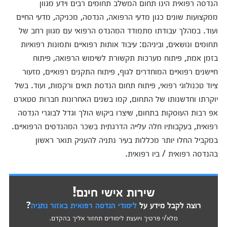
הנדסה רפואית הינו תחום המשלב תחומים רבים וידע מגוון
ממקצועות שונים כגון מדעי הרפואה, הנדסה, מכניקה, מדעי החיים
ועוד. במהלך עבודתו מתמודד המהנדס הרפואי עם מגוון רחב של
תחומים ונושאים, וביניהם: עיבוד אותות רפואיים ותמונות רפואיות
בזמן אמת, פיתוח מערכות תקשורת לשימוש הרפואה, פיתוח
חיישנים רפואיים המוחדרים לגוף, פיתוח התקנים רפואיים, מזעור
ציוד טכנולוגי רפואי, פיתוח תחום הנדסת תאים ורקמות, ועוד. בשל
יוקרתו וחדשנותו של התחום, קמו בשנים האחרונות חברות סטארט
אפ רבות העוסקות בתחום, שיצרו ביקוש הולך וגדל לבוגרי הנדסה
רפואית, בעקבותיו חלה עלייה הדרגתית בשכר המהנדסים הרפואיים.
במקביל החלו יותר מכללות בעיר נתניה להעניק תואר ראשון
בהנדסה רפואית / ביו רפואית.
שירות אישי חינם!
רוצה לקבל מידע על
לימודי הנדסה רפואית באזור נתניה
?
מלא/י פרטיך ויועצת לימודים תחזור אליך בהקדם.