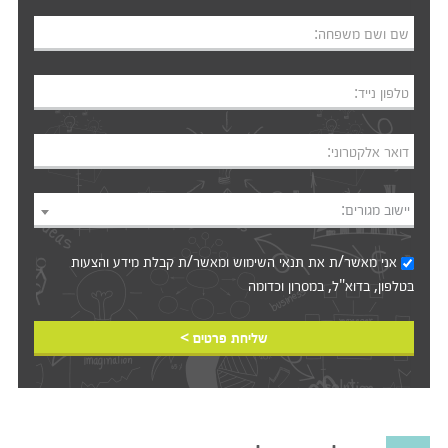
שם ושם משפחה:
טלפון נייד:
דואר אלקטרוני:
יישוב מגורים:
אני מאשר/ת את
תנאי השימוש
ומאשר/ת קבלת מידע והצעות
בטלפון, בדוא"ל, במסרון וכדומה‎‎
שליחת פרטים >