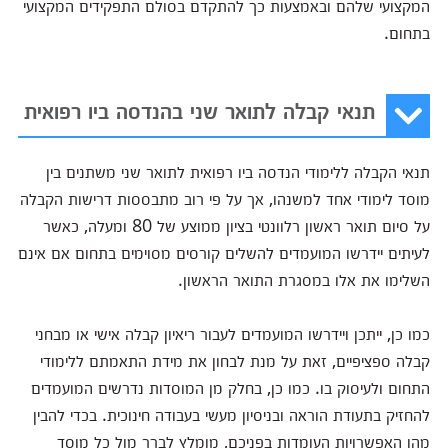
המקצועי שלהם ובאמצעות כך להתקדם בסולם התפקידים המקצועי
בתחום.
תנאי קבלה לתואר שני בהנדסה ביו רפואית
תנאי הקבלה ללימודי הנדסה ביו רפואית לתואר שני משתנים בין
מוסד לימודי אחד למשנהו, אך על פי רוב מתבססות דרישות הקבלה
על סיום תואר ראשון רלוונטי בציון ממוצע של 80 ומעלה, כאשר
לעיתים יידרשו המועמדים להשלים קורסים מסוימים בתחום אם אינם
השלימו את אלו במסגרת התואר הראשון.
כמו כן, ייתכן ויידרשו המועמדים לעבור ריאיון קבלה אישי או מבחני
קבלה ספציפיים, זאת על מנת לבחון את מידת התאמתם ללימודי
התחום ולעיסוק בו. כמו כן, בחלק מן המוסדות נדרשים המועמדים
להחזיק בתעודת הוראה ובניסיון מעשי בעבודה חינוכית. בכדי להבין
מהן האפשרויות העומדות בפניכם, מומלץ לברר מול כל מוסד