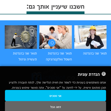
חשבנו שיעניין אותך גם:
תואר שני בהנדסה
תואר שני בהנדסת
תואר שני בהנדסת
תו
חשמל ואלקטרוניקה
תעשייה וניהול
אז
🍪 הגדרת עוגיות
אנחנו משתמשים בעוגיות כדי לשפר את חווית הגלישה שלך, לנתח תעבורה ולהציע
תוכן מותאם אישית. על ידי לחיצה על "אני מסכים", אתה מאשר שימוש בעוגיות.
2007-2026
אני מסכים
© כל הזכויות שמורות לחברת נרד אונליין בע"מ |
מכללות
|
אודות
|
תנאי שימוש
|
יצירת קשר לפרסום
|
מפת אתר
|
ניתוחים
דחה הכל