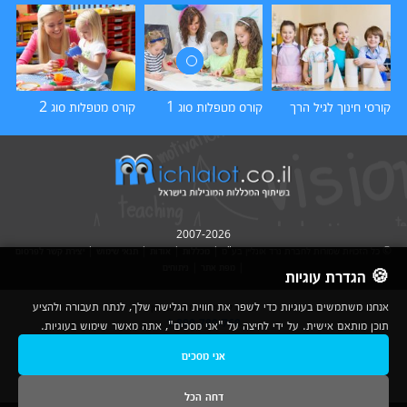
קורסי חינוך לגיל הרך
קורס מטפלות סוג 1
קורס מטפלות סוג 2
קו
2007-2026
© כל הזכויות שמורות לחברת נרד אונליין בע"מ |
מכללות
|
אודות
|
תנאי שימוש
|
יצירת קשר לפרסום
|
מפת אתר
|
ניתוחים
🍪 הגדרת עוגיות
אנחנו משתמשים בעוגיות כדי לשפר את חווית הגלישה שלך, לנתח תעבורה ולהציע
נשמח לעמוד לשירותך בטלפון
1-800-780-760
תוכן מותאם אישית. על ידי לחיצה על "אני מסכים", אתה מאשר שימוש בעוגיות.
ובדואר האלקטרוני
אני מסכים
info@michlalot.co.il
דחה הכל