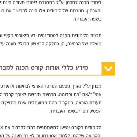
לימודי הכנה למבחן יע"ל במסגרת לימודי תעודה הינם ל
והאבחון. מטרתם של לימודים אלו הינה להכשיר את בוג
בשפה העברית.
תכנית הלימודים מקנה לסטודנטים ידע תיאורטי מקיף ומ
מוצלח של הבחינה, הן בחלקה הראשון הכולל מענה על 
מידע כללי אודות קורס הכנה למבחן
מבחן יע"ל נערך מטעם המרכז הארצי לבחינות ולהערכה
אמי"ר/אמי"רם וכדומה. הבחינה נדרשת לצורך קבלה ללי
תעודת הוראה, במקרים בהם המועמדים אינם מחזיקים ב
הפסיכומטרי בשפה העברית.
הלימודים בקורס יסייעו למשתתפים בהם להרחיב את או
והקריאה שלהם, ללמוד אסטרטגיות לצורך מענה על השאלו