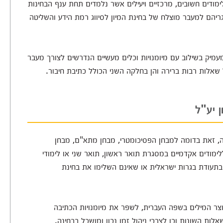
ימודים חשובים, מרכזיים ויעילים אשר נלמדים תחת ענף הבחינות
ריהם למעבר מוצלח של בחינת המיון לסיווג רמת הידע והשליטה
עמיק בשילוב עם מיומנויות וכלים מעשיים הנדרשים לצורך מעבר
שאלות רבות ברירה והן בחלקה השני הכולל כתיבת חיבור.
 יע"ל
, זאת בדומה למבחן הפסיכומטרי, מבחן מתא"ם, מבחן
מודים אקדמיים במסגרת תואר ראשון, תואר שני או לימודי
תעודת בגרות ישראלית או שאינם השלימו את בחינת
צר המילים בשפה העברית, לשפר את מיומנויות הכתיבה
ת השונות וכן לצרכי ניהול זמן נכון ומושכל בבחינה.