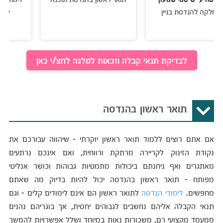
הנדסת בניין
עם תואר של 
לבדיקת תנאי קבלה וזכאות למלגה לחצ/י כאן
תואר ראשון בהנדסה
אם אתם רוצים ללמוד תואר ראשון יוקרתי - שיהווה עבורכם את
נקודת הזינוק לקריירה מרתקת ורווחית, ואם אינכם נרתעים
מאתגרים ואף ניחנתם ביכולות מתמטיות גבוהות וכושר אנליטי
מפותח - תואר ראשון בהנדסה יכול להיות בדיוק מה שאתם
מחפשים.
לימודי הנדסה
לתואר ראשון הם אינם לימודים קלים - וגם
תנאי הקבלה אליהם נחשבים לגבוהים יחסית, אך בוגריהם נהנים
ממעמד מקצועי רם, משכורות נאות במיוחד ושלל אפשרויות להמשך