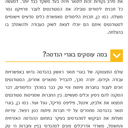
את מירב נקודות זכות לתואר ויהיה בעל משקל כבד יותר. למעשה
כל תכנית לימודים מובילה את הסטודנטים לעבר פרוייקט גמר
מוצלח. כמו כן, תכנית הלימודים מאפשרת כלים מדעיים ויישומיים
לסטודנטים איתם הם יוכלו לצאת לשוק העבודה ולהשתלב בו
בהצלחה.
במה עוסקים בוגרי הנדסה?
עולם התעסוקה של בוגרי תואר ראשון בהנדסה גדוש באפשרויות
עבודה וקידום. יתרה מכך, להבדיל מתארים אחרים, הסטודנטים
זוכים לעבוד בחברות פיתוח והיי טק כבר במהלך הלימודים, דבר
המקנה להם ניסיון וכלים מעשיים. בין החברות שמגייסות סטודנטים
תמצאו את אלביט, אינטל, פיליפס מדיקל, גוגל ועוד. כמו כן, בוגרי
תואר בהנדסה מחוזרים על ידי חברות פיתוח כגון רפאל. עיריות
מעלות את הביקוש למהנדסים בעיקר בתחום ההנדסה האזרחית
והחשמל, משרדי אדריכלים פונים למהנדסי בניין וחברות הי טק