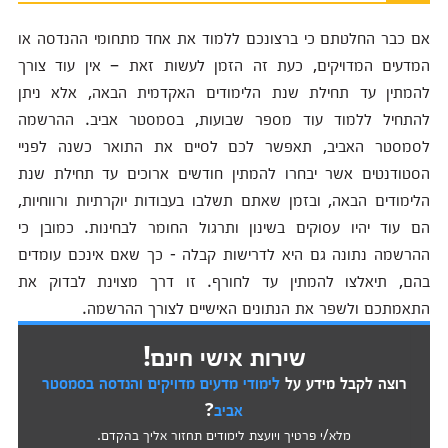
אם כבר החלטתם כי ברצונכם ללמוד את אחד מתחומי ההנדסה או
המדעים המדויקים, כעת זה הזמן לעשות זאת – אין עוד צורך
להמתין עד תחילת שנת הלימודים האקדמית הבאה, אלא ניתן
להתחיל ללמוד עוד מספר שבועות, בסמסטר אביב. ההרשמה
לסמסטר האביב, תאפשר לכם לסיים את התואר כשנה לפניי
הסטודנטים אשר יבחרו להמתין חודשים ארוכים עד תחילת שנת
הלימודים הבאה, ובזמן שאתם תשלבו בעבודות יוקרתיות ורווחיות,
הם עוד יהיו עסוקים בשינון ותרגול החומר לבחינות. כמובן כי
ההרשמה נתונה גם היא לדרישות קבלה - כך שאם אינכם עומדים
בהם, תיאלצו להמתין עד לחורף. זו דרך מצוינת לבדוק את
התאמתכם ולשפר את הנתונים האישיים לצורך ההרשמה.
שירות אישי חינם!
רוצה לקבל מידע על
לימודי מדעים מדויקים והנדסה בסמסטר
אביב
?
מלא/י פרטיך ויועצת לימודים תחזור אליך בהקדם.