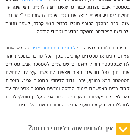
בסמסטר אביב מצוינת עבור מי שאינו רוצה להמתין חצי שנה עד
תחילת לימודיו, ומעוניין לנצל את הזמן העומד לרשותו כדי "להרוויח"
שנה. כבר במהלך החורף תוכלו לבדוק תנאי קבלה, לשפר נתונים
ולהירשם לפקולטה נחשקת במדעים ולימודי הנדסה.
גם אם החלטתם להירשם ל
לימודים בסמסטר אביב
זה לא אומר
שאתם זוכים או מפסידים קורסים. בסך הכל מדובר בתוכנית זהה
לזו שבסמסטר חורף. מועמדים שנרשמים לסמסטר אביב מסיימים
אותו תוך מס' חודשים ספור ויוצאים לחופשת קיץ עד לתחילת
הסמסטר הבא בחורף, יתרון גדול ללימודי סמסטר אביב. מוסדות
לימוד רבים מאפשרים לימודי הנדסה ומדעים סמסטר אביב יחד עם
זאת לא כל הפקולטות מוצעות לסמסטר אביב. על כן מומלץ לפנות
למכללות ולבדוק את מועדי ההרשמה ופתיחת שנת הלימודים.
איך להרוויח שנה בלימודי הנדסה?