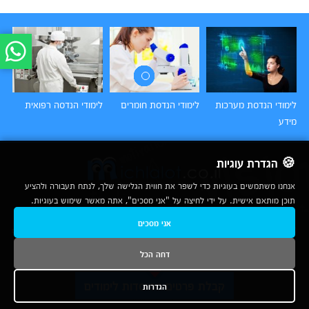
לימודי הנדסת מערכות
לימודי הנדסת חומרים
לימודי הנדסה רפואית
לי
מידע
🍪 הגדרת עוגיות
אנחנו משתמשים בעוגיות כדי לשפר את חווית הגלישה שלך, לנתח תעבורה ולהציע
תוכן מותאם אישית. על ידי לחיצה על "אני מסכים", אתה מאשר שימוש בעוגיות.
2007-2026
אני מסכים
© כל הזכויות שמורות לחברת נרד אונליין בע"מ |
מכללות
|
אודות
|
תנאי שימוש
|
יצירת קשר לפרסום
|
מפת אתר
|
ניתוחים
דחה הכל
נשמח לעמוד לשירותך בטלפון
קבלת פרטים ממוסדות לימודים
הגדרות
1-800-780-760
ובדואר האלקטרוני