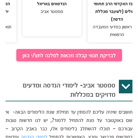
קדמי הרב תחומי
הנדסאים באריאל
המרכז האקדמי
 (לשעבר מכללת
סמסטר אביב
ירושלים (לש
הדסה)
הדסה
ן במדעי המעבדה
תואר ראשון במ
רפואית
הרפוא
לבדיקת תנאי קבלה וזכאות למלגה לחצ/י כאן
סמסטר אביב- לימודי הנדסה ומדעים
מדויקים במכללות
חושבים שיהיה עליכם להמתין עד תחילת שנת הלימודים הבאה- אי
שם באוקטובר על מנת להתחיל ללמוד?, יש לנו חדשות טובות
עבורכם – תוכלו להשתלב בלימודים אלו, כבר באביב הקרוב –
בחודשים פברואר ומרץ. האפשרות להתחיל
לימודי הנדסה
ומדעים