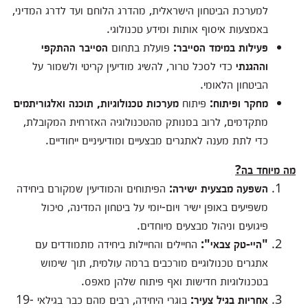
למערכת הביטחון הישראלית, מהדרג הלוחם ועד לדרג המדיני,
באמצעות איסוף אותות ומידע טכנולוגי.
פעילות במימד הסייבר:
פועלת בתחום
הסייבר ההתקפי
וההגנתי
כדי לסכל טרור, להשיג מודיעין קריטי ולשמור על
הביטחון הלאומי.
מחקר ופיתוח:
פיתוח
מערכות טכנולוגיות, תוכנה ואלגוריתמים
מתקדמים, לרוב במנותק מהטכנולוגיה האזרחית המקובלת,
כדי לתת מענה לאתגרים מבצעיים ומודיעיניים ייחודיים.
מה מיוחד בה?
השפעה מבצעית ישירה:
הפיתוחים והמודיעין שמקורם ביחידה
משפיעים באופן ישיר ויום-יומי על ביטחון המדינה, סיכול
פיגועים וניהול מבצעים מיוחדים.
"היי-טק צבאי":
החיילים והחיילות ביחידה מתמודדים עם
אתגרים טכנולוגיים מורכבים ברמה עולמית, תוך שימוש
בטכנולוגיות חדישות ואף פיתוח שלהן מאפס.
אחריות בגיל צעיר:
בוגרי היחידה, רבים מהם כבר בגילאי 19-