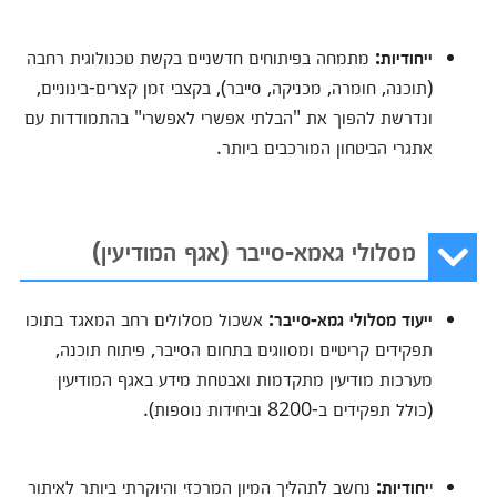
ייחודיות:
מתמחה בפיתוחים חדשניים בקשת טכנולוגית רחבה
(תוכנה, חומרה, מכניקה, סייבר), בקצבי זמן קצרים-בינוניים,
ונדרשת להפוך את "הבלתי אפשרי לאפשרי" בהתמודדות עם
אתגרי הביטחון המורכבים ביותר.
מסלולי גאמא-סייבר (אגף המודיעין)
ייעוד מסלולי גמא-סייבר:
אשכול מסלולים רחב המאגד בתוכו
תפקידים קריטיים ומסווגים בתחום הסייבר, פיתוח תוכנה,
מערכות מודיעין מתקדמות ואבטחת מידע באגף המודיעין
(כולל תפקידים ב-8200 וביחידות נוספות).
י
יחודיות:
נחשב לתהליך המיון המרכזי והיוקרתי ביותר לאיתור