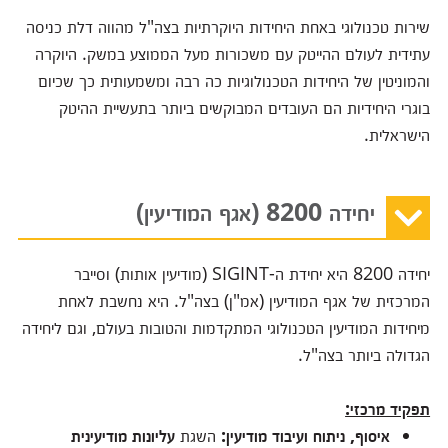
שירות טכנולוגי באחת היחידות היוקרתיות בצה"ל מהווה דלת כניסה
עתידית לעולם ההייטק עם משכורות מעל הממוצע במשק. היוקרה
והמוניטין של היחידות הטכנולוגיות כה רבה ומשמעותית כך שכיום
בוגרי היחידיות הם העובדים המבוקשים ביותר בתעשיית ההיטק
הישראלית.
יחידה 8200 (אגף המודיעין)
יחידה 8200 היא יחידת ה-SIGINT (מודיעין אותות) וסייבר
המרכזית של אגף המודיעין (אמ"ן) בצה"ל. היא נחשבת לאחת
מיחידות המודיעין הטכנולוגי המתקדמות והטובות בעולם, וגם ליחידה
הגדולה ביותר בצה"ל.
תפקיד מרכזי:
איסוף, ניתוח ועיבוד מודיעין:
השגת
עליונות מודיעינית