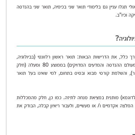
לי תגלו עניין גם בלימודי תואר שני בכימיה, תואר שני בהנדסה
ה וכיו"ב.
לוגיה?
רך כלל, את הדרישות הבאות: תואר ראשון רלוונטי (בביולוגיה,
כימיה, ביוטכנולוגיה, הנדסה כימית ותחומים נוספים מעולם ההנדסה והמדעים המדויקים) בממוצע 80 ומעלה (חלק
ר), והשלמת קורסי מבוא ובסיס בתחום, למי שאינו בעל תואר
דוגמא) מותנית במציאת מנחה לתיזה. כמו כן, חלק מהמכללות
מלצה אקדמיים ו/ או מעשיים, ולעבור ריאיון קבלה, הבודק את