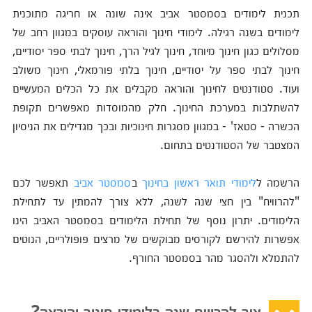
תכנית לימודים בסמסטר אביב אינה שונה או חריגה מתוכנית
לימודים בשנה רגילה. לימודי חינוך והוראה עוסקים במגוון רחב של
מסלולים כגון חינוך מיוחד, חינוך לגיל הרך, חינוך לבתי ספר יסודיים,
חינוך לבתי ספר על יסודיים, חינוך בלתי פורמאלי, חינוך משולב
ועוד. סטודנטים לחינוך והוראה מקבלים את כל הכלים המעשיים
להשתלבות במערכת החינוך. חלק מהמוסדות מאפשרים תקופת
הכשרה - סטאז' - במגוון מסגרות חינוכיות ובכך מגדילים את הניסיון
המצטבר של הסטודנטים בתחום.
הרשמה ל
לימודי תואר ראשון בחינוך
ב
סמסטר אביב
תאפשר לכם
"להרוויח" בין חצי שנה לשנה, ללא צורך להמתין עד לתחילת
הלימודים. יתרון נוסף של תחילת הלימודים בסמסטר האביב הינו
אפשרות להירשם לקורסים מבוקשים של מרצים פופולריים, הנוטים
להתמלא ולהסגר מהר בסמסטר החורף.
איך להרוויח שנה בלימודי חינוך והוראה?