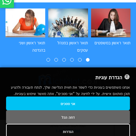
תואר ראשון במשפטים
תואר ראשון במנהל
תואר ראשון ושני
תו
עסקים
בהנדסה
הו
🍪 הגדרת עוגיות
אנחנו משתמשים בעוגיות כדי לשפר את חווית הגלישה שלך, לנתח תעבורה ולהציע
תוכן מותאם אישית. על ידי לחיצה על "אני מסכים", אתה מאשר שימוש בעוגיות.
2007-2026
אני מסכים
© כל הזכויות שמורות לחברת נרד אונליין בע"מ |
מכללות
|
אודות
|
תנאי שימוש
|
יצירת קשר לפרסום
|
מפת אתר
|
ניתוחים
דחה הכל
נשמח לעמוד לשירותך בטלפון
1-800-780-760
הגדרות