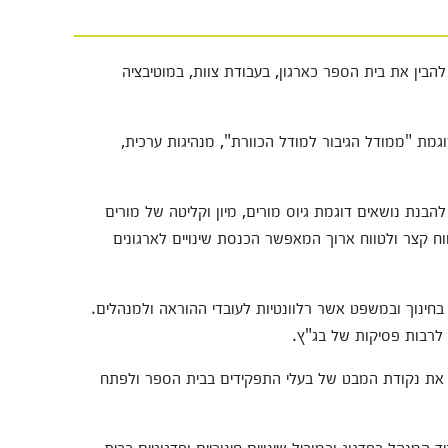
הבין את בית הספר כארגון, בעבודת צוות, במוטיבציה
גמת "ממודל הגיבור למודל הכוורת", מנהיגות ערכית,
הבנת נושאים דוגמת גיוס מורים, מיון וקליטה של מורים
וח קצר ולטווח ארוך המאפשר הכנסת שינויים לארגונים
בחינוך ובמשפט אשר רלוונטיות לעובדי ההוראה ולמנהלים.
 לרבות פסיקות של בג"ץ.
את נקודת המבט של בעלי התפקידים בבית הספר ולפתח
המנהל כפדגוג וכמוביל שינויים חינוכיים ופדגוגיים בבית