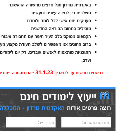
באקדמית גורדון סגל מרצים מהשורה הראשונה
משלבים בין למידה עיונית ומעשית
מעניקים יחס אישי לכל לומד ולומדת
מובילים בתחום ההוראה החדשנית
הקמפוס ממוקם בלב העיר חיפה עם תחבורה ציבורית 
ברוב החוגים אנו מאפשרים לשלב תעודת מקצוע מע
התוכניות מותאמות לאנשים עובדים. רק יום לימודים 
וערב.
נרשמים חדשים עד לתאריך 31.1.23 ייהנו מהטבה ייחודית על סך 1,000 ₪! עפ"י התקנון
ייעוץ לימודים חינם
רוצה פרטים אודות
האקדמית גורדון - המכללה ל
שם ושם משפחה:
טלפון נייד: