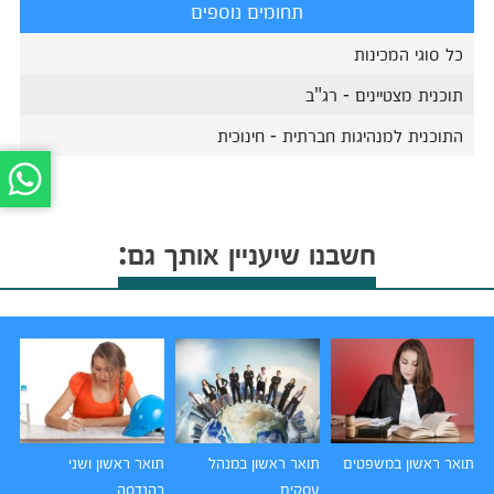
תחומים נוספים
כל סוגי המכינות
תוכנית מצטיינים - רג"ב
התוכנית למנהיגות חברתית - חינוכית
חשבנו שיעניין אותך גם:
תואר ראשון במשפטים
תואר ראשון במנהל
תואר ראשון ושני
תו
עסקים
בהנדסה
הו