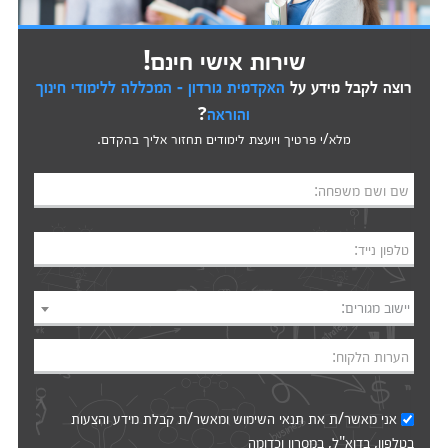
שירות אישי חינם!
רוצה לקבל מידע על
האקדמית גורדון - המכללה ללימודי חינוך
והוראה
?
מלא/י פרטיך ויועצת לימודים תחזור אליך בהקדם.
שם ושם משפחה:
טלפון נייד:
יישוב מגורים:
הערות הלקוח:
אני מאשר/ת את
תנאי השימוש
ומאשר/ת קבלת מידע והצעות
בטלפון, בדוא"ל, במסרון וכדומה‎‎