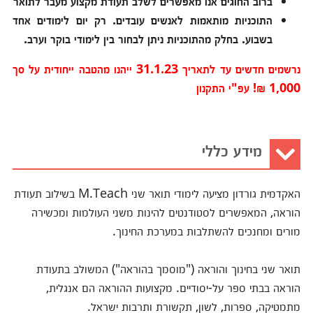
ברוב החוגים אנו מאפשרים לשלב תעודת מקצוע מעבר לתואר
התוכניות מותאמות לאנשים עובדים. רק יום לימודים אחד
בשבוע. בחלק מהתוכניות ניתן לבחור בין לימודי בוקר וערב.
נרשמים חדשים עד לתאריך 31.1.23 ייהנו מהטבה ייחודית על סך
1,000 ₪! עפ"י התקנון
מידע כללי
האקדמית גורדון מציעה לימודי תואר שני M.Teach בשילוב תעודת
הוראה, המאפשרים לסטודנטים להינות משני העולמות ומכשירה
מורים ומחנכים להשתלבות במערכת החינוך.
תואר שני בחינוך והוראה ("מוסמך בהוראה") המשולב בתעודת
הוראה בבתי ספר על-יסודיים. מקצועות ההוראה הם אנגלית,
מתמטיקה, ספרות, לשון, תקשורת ותרבות ישראל.