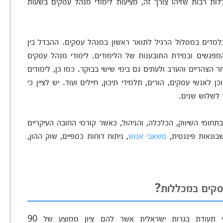
ללות רבות שזיהו צורך זה, מציעות לימודי מנהל עסקים בשעות
למדים במסלול הרגיל לתואר ראשון במנהל עסקים. ההבדל בין
מפגשים ובמידת התובענות של הלימודים. לימודי מנהל עסקים
 הצהריים והערב ולעתים גם בימי שישי בבוקר. כמו כן, לימודים
אנשי עסקים, הורים, תלמידי תיכון, חיילים ועוד. יש לציין כי
 לשלוש שנים.
תחומי השיווק, הכלכלה, והניהול, כאשר קורסי החובה העיקריים
בונאות פיננסית,
משאבי אנוש
, ניתוח דוחות כספיים, שוק ההון,
סקים במכללות?
על פי רוב ללימודי מנהל עסקים מתקבלים בעלי תעודת בגרות ישראלית אשר להם ציון ממוצע של 90