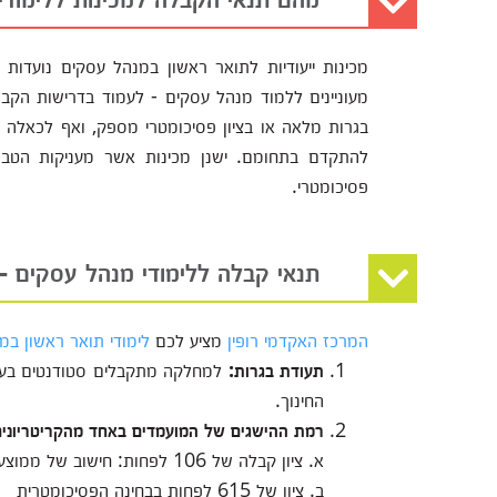
מכינות ייעודיות לתואר ראשון במנהל עסקים נועדו
מעוניינים ללמוד מנהל עסקים - לעמוד בדרישות הקב
בגרות מלאה או בציון פסיכומטרי מספק, ואף לכאלה 
להתקדם בתחומם. ישנן מכינות אשר מעניקות הטב
פסיכומטרי.
תנאי קבלה ללימודי מנהל עסקים - 
המרכז האקדמי רופין
מציע לכם
לימודי תואר ראשון במ
תעודת בגרות:
למחלקה מתקבלים סטודנטים בעלי
החינוך.
רמת ההישגים של המועמדים באחד מהקריטריונים
א. ציון קבלה של 106 לפחות: חישוב של ממוצע הבגרות המשוקלל וציון של 550 לפחות בבחינה הפסיכומטרית
ב. ציון של 615 לפחות בבחינה הפסיכומטרית