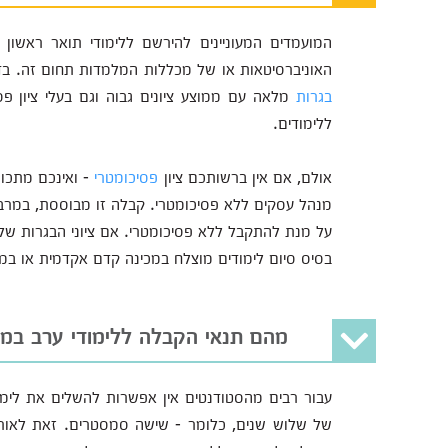
המועמדים המעוניינים להירשם ללימודי תואר ראשו
האוניברסיטאות או של מכללות המלמדות תחום זה. בד
בגרות
מלאה עם ממוצע ציונים גבוה וגם בעלי ציון פס
ללימודים.
אולם, אם אין ברשותכם ציון
פסיכומטרי
- ואינכם מתכוו
מנהל עסקים ללא פסיכומטרי. קבלה זו מבוססת, במרבית
על מנת להתקבל ללא פסיכומטרי. אם ציוני הבגרות של
בסיס סיום לימודים מוצלח במכינה קדם אקדמית או במכי
מהם תנאי הקבלה ללימודי ערב במ
עבור רבים מהסטודנטים אין אפשרות להשלים את לימ
של שלוש שנים, כלומר - שישה סמסטרים. זאת לאור 