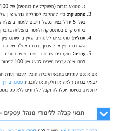
ג. ממוצע בגרות (משוקלל עם בונוסים) של 100 לפחות
מתמטיקה:
בקורס קדם במתמטיקה ולעמוד בהצלחה במבחן ש
אנגלית:
מתקבלים ללימודים שאין ברשותם ציון ב
האקדמי רופין או להיבחן בבחינת אמי”ר של המרכ
עברית:
מועמדים שנבחנו בחינה פסיכומטרית ב
למדו אינה עברית חייבים להציג ציון 100 לפחות במבחן ידע בעברית (יע”ל).
אם אינכם עומדים בתנאי הקבלה תוכלו לעבור ועדת חר
לבעלי בגרות מלאה או חלקית או לתכנית
מכינה בדרך 
לתכנית, בסיומה יוכלו להתקבל ללימודים ללא פסיכומט
תנאי קבלה ללימודי מנהל עסקים -
הקריה האקדמית אונו
מציעה לכם
לימודי תואר ראשון 