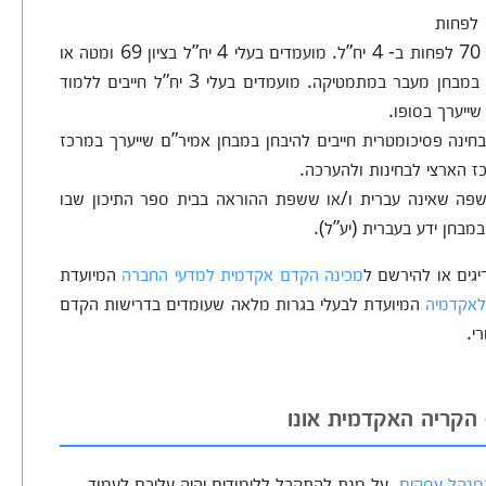
כדי להתקבל למחלקה נדרש ציון של 70 לפחות ב- 4 יח”ל. מועמדים בעלי 4 יח”ל בציון 69 ומטה או
בעלי 5 יח”ל בציון נכשל חייבים לעמוד בהצלחה במבחן מעבר במתמטיקה. מועמדים בעלי 3 יח”ל חייבים ללמוד
ייערך בסופו.
חינה פסיכומטרית חייבים להיבחן במבחן אמיר”ם שייערך במרכז
ז הארצי לבחינות ולהערכה.
שפה שאינה עברית ו/או ששפת ההוראה בבית ספר התיכון שבו
יגים או להירשם ל
מכינה הקדם אקדמית למדעי החברה
המיועדת
לאקדמיה
המיועדת לבעלי בגרות מלאה שעומדים בדרישות הקדם
רי.
 הקריה האקדמית אונו
במנהל עסקים
. על מנת להתקבל ללימודים יהיה עליכם לעמוד