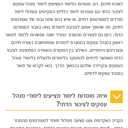
לאורח חייהם. רוב מוסדות הלימוד המציעים לימודי מנהל עסקים
לציבור הדתי הם מוסדות לימוד כלליים המקיימים מסלולי לימוד
נפרדים לסטודנטים דתיים, או שיש בהם אחוז גבוה של סטודנטים
דתיים, מה שהופך אותם לסביבת לימודים נוחה בעבור הסטודנט
הדתי. כיום גם לצעירים מהמגזר החרדי ישנה אפשרות ללמוד לתואר
ראשון במנהל עסקים במסגרת לימודים שמתחשבת באורח חייהם
ובצרכיהם הייחודיים. השילוב בין המסורת והאווירה המתאימה לציבור
הדתי מאפשר לדתיים להתמקד בלימודים ולהצליח בלימודי מנהל
העסקים ובקריירה שלהם בהמשך הדרך. בואו לקרוא על תואר
במנהל עסקים לדתיים.
איזה מוסדות לימוד מציעים לימודי מנהל
עסקים לציבור הדתי?
הקריה האקדמית אונו מציעה מסלול מיוחד לסטודנטים מהמגזר
הדתי - לאומי שנקראת תוכנית הציונות הדתית. במסגרת התוכנית