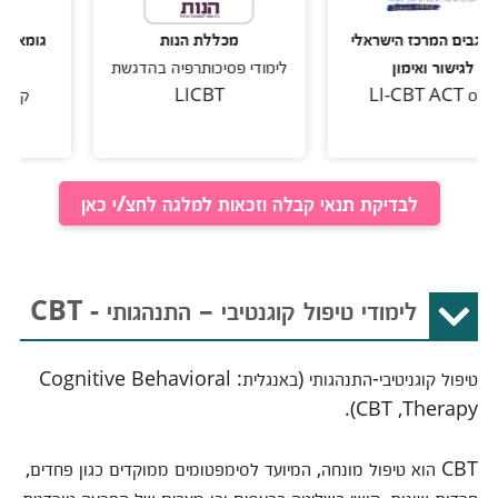
המרכז הישראלי
מכללת הנות
גומא גבים המרכ
ר ואימון
לימודי פסיכותרפיה בהדגשת
לגישור וא
LICBT
קורס LI-CBT ACT
לבדיקת תנאי קבלה וזכאות למלגה לחצ/י כאן
לימודי טיפול קוגנטיבי – התנהגותי - CBT
טיפול קוגניטיבי-התנהגותי (באנגלית: Cognitive Behavioral
Therapy,‏ CBT).
CBT הוא טיפול מונחה, המיועד לסימפטומים ממוקדים כגון פחדים,