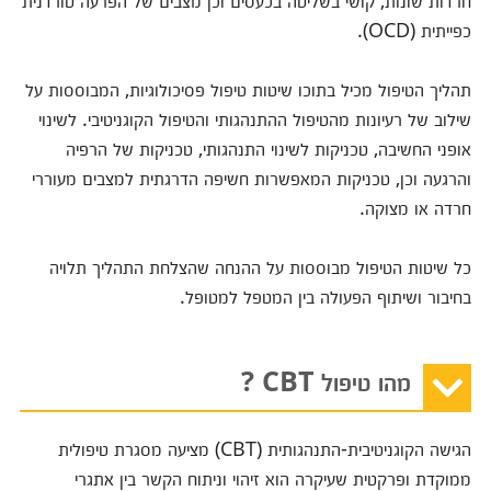
חרדות שונות, קושי בשליטה בכעסים וכן מצבים של הפרעה טורדנית
כפייתית (OCD).
תהליך הטיפול מכיל בתוכו שיטות טיפול פסיכולוגיות, המבוססות על
שילוב של רעיונות מהטיפול ההתנהגותי והטיפול הקוגניטיבי. לשינוי
אופני החשיבה, טכניקות לשינוי התנהגותי, טכניקות של הרפיה
והרגעה וכן, טכניקות המאפשרות חשיפה הדרגתית למצבים מעוררי
חרדה או מצוקה.
כל שיטות הטיפול מבוססות על ההנחה שהצלחת התהליך תלויה
בחיבור ושיתוף הפעולה בין המטפל למטופל.
מהו טיפול CBT ?
הגישה הקוגניטיבית-התנהגותית (CBT) מציעה מסגרת טיפולית
ממוקדת ופרקטית שעיקרה הוא זיהוי וניתוח הקשר בין אתגרי