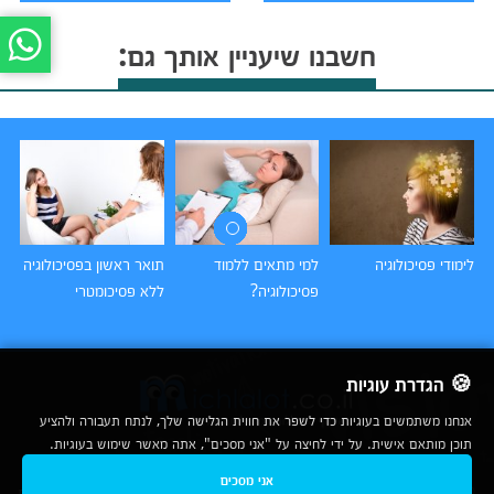
חשבנו שיעניין אותך גם:
לימודי פסיכולוגיה
למי מתאים ללמוד
תואר ראשון בפסיכולוגיה
אי
פסיכולוגיה?
ללא פסיכומטרי
פס
🍪 הגדרת עוגיות
אנחנו משתמשים בעוגיות כדי לשפר את חווית הגלישה שלך, לנתח תעבורה ולהציע
תוכן מותאם אישית. על ידי לחיצה על "אני מסכים", אתה מאשר שימוש בעוגיות.
2007-2026
אני מסכים
© כל הזכויות שמורות לחברת נרד אונליין בע"מ |
מכללות
|
אודות
|
תנאי שימוש
|
יצירת קשר לפרסום