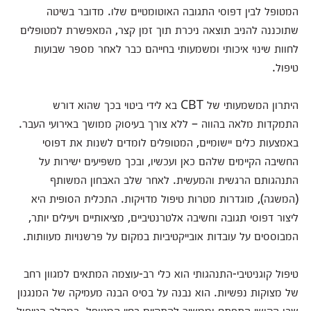
המטופל לבין דפוסי התגובה האוטומטיים שלו. מדובר בשיטה
שתוכננה להניב תוצאה ניכרת תוך זמן קצר, המאפשרת למטופלים
לחוות שינוי איכותי ומשמעותי בחייהם כבר לאחר מספר שבועות
טיפול.
היתרון המשמעותי של CBT בא לידי ביטוי בכך שהוא דורש
התמקדות מלאה בהווה – ללא צורך בעיסוק ממושך באירועי העבר.
באמצעות כלים יישומיים, המטופלים לומדים לשנות את דפוסי
החשיבה הקיימים שלהם כאן ועכשיו, ובכך משפיעים ישירות על
התנהגותם הרגשית והמעשית. לאחר שלב האבחון המשותף
(המשגה), מוגדרות מטרות טיפול מדויקות. התכלית הסופית היא
ליצור דפוסי תגובה וחשיבה אלטרנטיביים, מציאותיים ויעילים יותר,
המבוססים על עובדות אובייקטיביות במקום על פרשנויות מעוותות.
טיפול קוגניטיבי-התנהגותי הוא כלי רב-עוצמה המתאים למגוון רחב
של מצוקות נפשיות. הוא נבנה על בסיס הבנה מעמיקה של המנגנון
שבו הקושי התפתח וממשיך להתקיים בחיי המטופל. במהלך הטיפול,