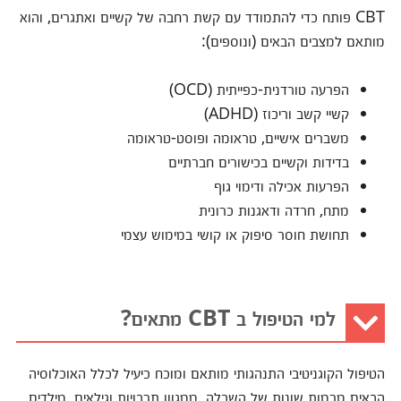
CBT פותח כדי להתמודד עם קשת רחבה של קשיים ואתגרים, והוא
מותאם למצבים הבאים (ונוספים):
הפרעה טורדנית-כפייתית (OCD)
קשיי קשב וריכוז (ADHD)
משברים אישיים, טראומה ופוסט-טראומה
בדידות וקשיים בכישורים חברתיים
הפרעות אכילה ודימוי גוף
מתח, חרדה ודאגנות כרונית
תחושת חוסר סיפוק או קושי במימוש עצמי
למי הטיפול ב CBT מתאים?
הטיפול הקוגניטיבי התנהגותי מותאם ומוכח כיעיל לכלל האוכלוסיה
הבאים מרמות שונות של השכלה, ממגוון תרבויות וגילאים, מילדים