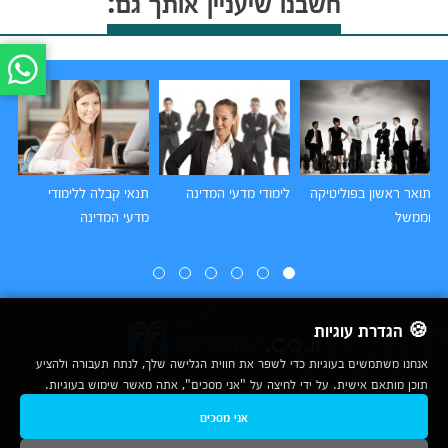
חשבנו שיעניין אותך גם:
תואר ראשון בפוליטיקה
לימודי מדעי המדינה
תנאי קבלה ללימודי
תו
ם
וממשל
מדעי המדינה
המ
🍪 הגדרת עוגיות
אנחנו משתמשים בעוגיות כדי לשפר את חווית הגלישה שלך, לנתח תעבורה ולהציע
תוכן מותאם אישית. על ידי לחיצה על "אני מסכים", אתה מאשר שימוש בעוגיות.
2007-2026
אני מסכים
© כל הזכויות שמורות לחברת נרד אונליין בע"מ |
מכללות
|
אודות
|
תנאי שימוש
|
יצירת קשר לפרסום
|
מפת אתר
|
ניתוחים